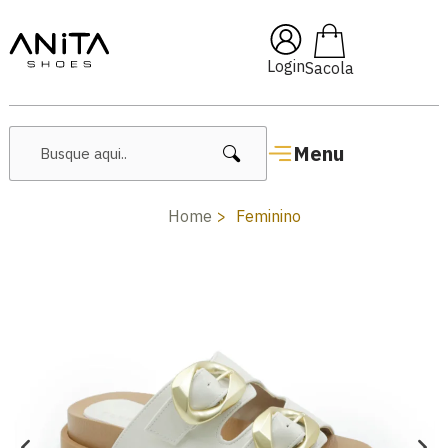
% OFF com cupom
Pai10
🔥 
Login
Menu
Home
Feminino