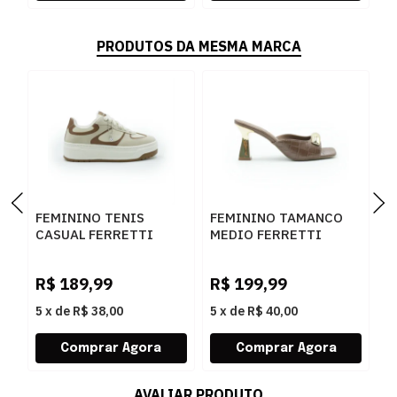
PRODUTOS DA MESMA MARCA
FEMININO TENIS
FEMININO TAMANCO
F
CASUAL FERRETTI
MEDIO FERRETTI
B
16544 ANGELICA
534011741 LUKE
Z
AREIA
CARAMELO
W
R$
189,99
R$
199,99
R
5
x
de
R$ 38,00
5
x
de
R$ 40,00
5
AVALIAR PRODUTO