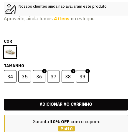
Nossos clientes ainda não avaliaram este produto
Aproveite, ainda temos
4 itens
no estoque
COR
TAMANHO
34
35
36
37
38
39
Garanta
10% OFF
com o cupom:
Pai10