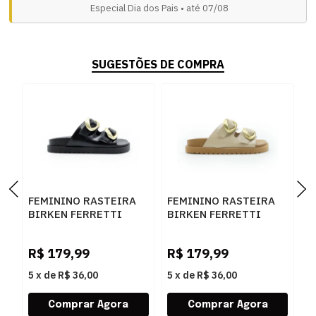
Especial Dia dos Pais • até 07/08
SUGESTÕES DE COMPRA
FEMININO RASTEIRA
FEMININO RASTEIRA
F
BIRKEN FERRETTI
BIRKEN FERRETTI
B
Z661928908 1 PRETO
Z661928908 NAPA
Z
GRANITE AMENDOA
N
R$
179,99
R$
179,99
R
5
x
de
R$ 36,00
5
x
de
R$ 36,00
5