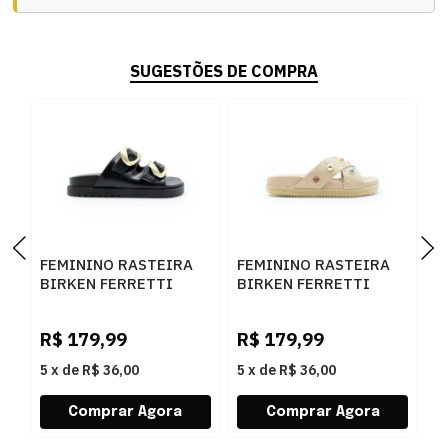
SUGESTÕES DE COMPRA
FEMININO RASTEIRA
FEMININO RASTEIRA
F
BIRKEN FERRETTI
BIRKEN FERRETTI
B
Z661928908 1 PRETO
40188 NAPA NATURAL
Z
R
M
R$
179,99
R$
179,99
R
5
x
de
R$ 36,00
5
x
de
R$ 36,00
5