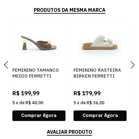
PRODUTOS DA MESMA MARCA
FEMININO TAMANCO
FEMININO RASTEIRA
F
MEDIO FERRETTI
BIRKEN FERRETTI
B
534011741 LUKE
Z661928908 2 OFF
F
CARAMELO
WHITE
N
R$
199,99
R$
179,99
R
L
5
x
de
R$ 40,00
5
x
de
R$ 36,00
5
AVALIAR PRODUTO