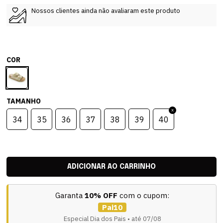
Nossos clientes ainda não avaliaram este produto
COR
TAMANHO
34
35
36
37
38
39
40
Garanta
10% OFF
com o cupom:
Pai10
Especial Dia dos Pais • até 07/08