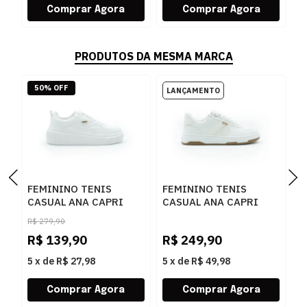
PRODUTOS DA MESMA MARCA
50% OFF
FEMININO TENIS
FEMININO TENIS
F
CASUAL ANA CAPRI
CASUAL ANA CAPRI
S
C3072300010001
C3065000020007
C
R$
279,90
BRANCO
BRANCO/BEGE
A
R$
139,90
R$
249,90
R
5
x
de
R$ 27,98
5
x
de
R$ 49,98
5