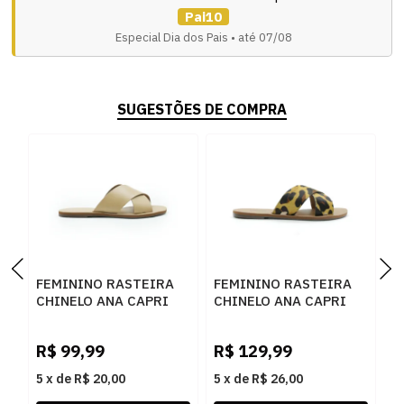
Pai10
Especial Dia dos Pais • até 07/08
SUGESTÕES DE COMPRA
FEMININO RASTEIRA
FEMININO RASTEIRA
F
CHINELO ANA CAPRI
CHINELO ANA CAPRI
C
C3001400040243
C3001400040001
C
PALHA
ONCA NATURAL
P
R$
99,99
R$
129,99
R
5
x
de
R$ 20,00
5
x
de
R$ 26,00
5