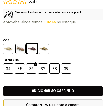
Avalie
Nossos clientes ainda não avaliaram este produto
Aproveite, ainda temos
3 itens
no estoque
COR
TAMANHO
34
35
36
37
38
39
Garanta
10% OFF
com o cupom: