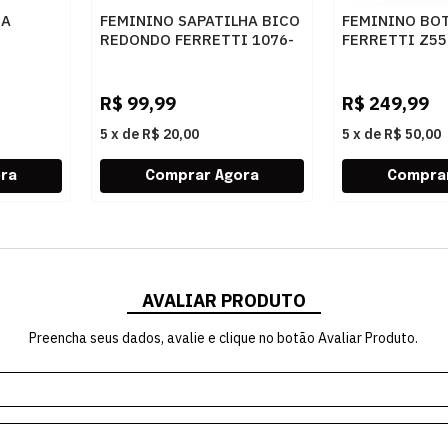
RA
FEMININO SAPATILHA BICO
FEMININO BO
REDONDO FERRETTI 1076-
FERRETTI Z5
 WHITE
5313 NAPA COMFORT OURO
NAPA TOP CAF
LIGHT
R$
99,99
R$
249,99
5
x
de
R$ 20,00
5
x
de
R$ 50,00
AVALIAR PRODUTO
Preencha seus dados, avalie e clique no botão Avaliar Produto.