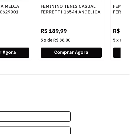
TA MEDIA
FEMININO TENIS CASUAL
FEMININ
50629901
FERRETTI 16544 ANGELICA
FERRETT
E
AREIA
AREIA
R$
189,99
R$
249,
5
x
de
R$ 38,00
5
x
de
R$ 