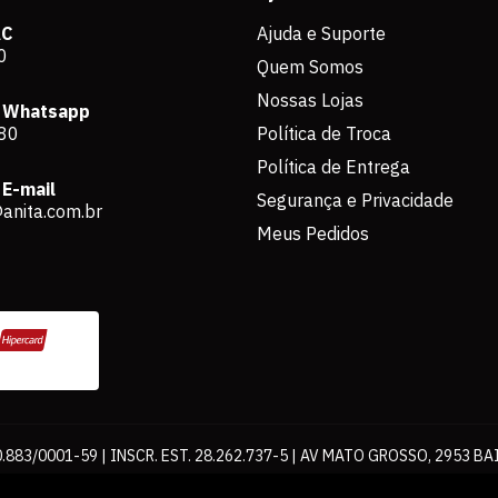
AC
Ajuda e Suporte
0
Quem Somos
Nossas Lojas
 Whatsapp
80
Política de Troca
Política de Entrega
E-mail
Segurança e Privacidade
anita.com.br
Meus Pedidos
883/0001-59 | INSCR. EST. 28.262.737-5 | AV MATO GROSSO, 2953 BA
os de pagamento expostos aqui são válidos apenas para compras via int