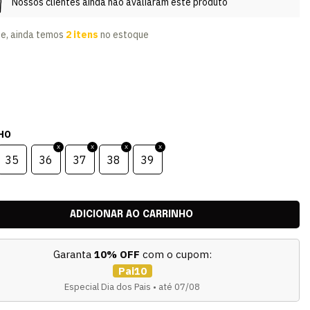
Nossos clientes ainda não avaliaram este produto
te, ainda temos
2 itens
no estoque
HO
35
36
37
38
39
Garanta
10% OFF
com o cupom:
Pai10
Especial Dia dos Pais • até 07/08