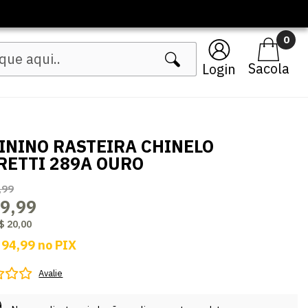
🔥 Lançamentos Femininos
0
Login
ININO RASTEIRA CHINELO
RETTI 289A OURO
,99
9,99
$ 20,00
 94,99
no
PIX
Avalie