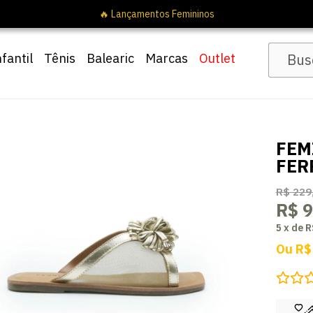
nfantil
Tênis
Balearic
Marcas
Outlet
FEM
FER
R$ 229
R$ 9
5
x
de
R
Ou
R$