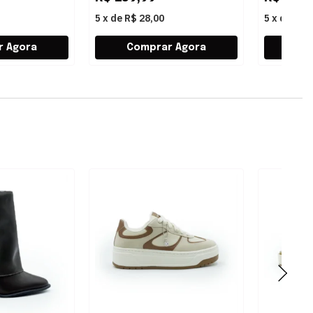
5
x
de
R$ 28,00
5
x
de
R$ 