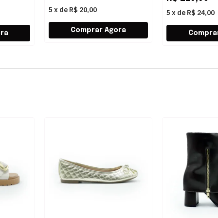
5
x
de
R$ 20,00
5
x
de
R$ 24,00