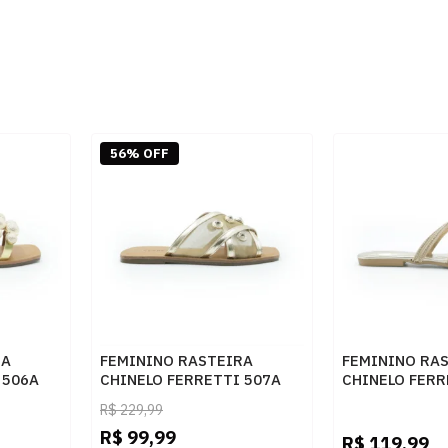
56% OFF
RA
FEMININO RASTEIRA
FEMININO RA
 506A
CHINELO FERRETTI 507A
CHINELO FERR
OURO
OURO CHAMP
R$
229,99
R$
99,99
R$
119,99