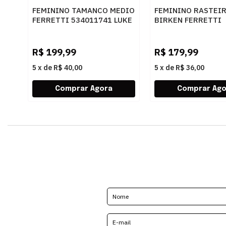
FEMININO TAMANCO MEDIO
FEMININO RASTEI
FERRETTI 534011741 LUKE
BIRKEN FERRETTI
CARAMELO
Z661928908 2 OFF
R$
199,99
R$
179,99
5
x
de
R$ 40,00
5
x
de
R$ 36,00