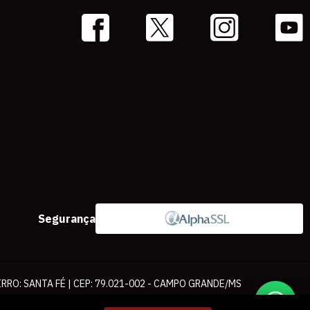
Segurança
IRRO: SANTA FÉ | CEP: 79.021-002 - CAMPO GRANDE/MS
ernet. As fotos, textos e layout aqui veiculados são de propriedade da