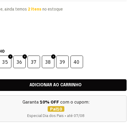
te, ainda temos
2 itens
no estoque
HO
35
36
37
38
39
40
Garanta
10% OFF
com o cupom:
Pai10
Especial Dia dos Pais • até 07/08