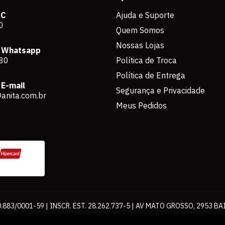
AC
Ajuda e Suporte
0
Quem Somos
Nossas Lojas
 Whatsapp
80
Política de Troca
Política de Entrega
E-mail
Segurança e Privacidade
anita.com.br
Meus Pedidos
883/0001-59 | INSCR. EST. 28.262.737-5 | AV MATO GROSSO, 2953 BA
os de pagamento expostos aqui são válidos apenas para compras via int