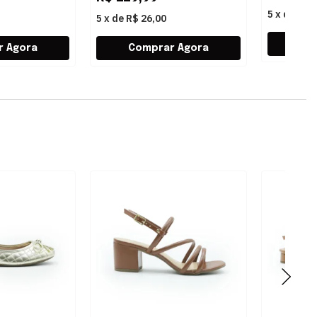
5
x
de
R$ 
5
x
de
R$ 26,00