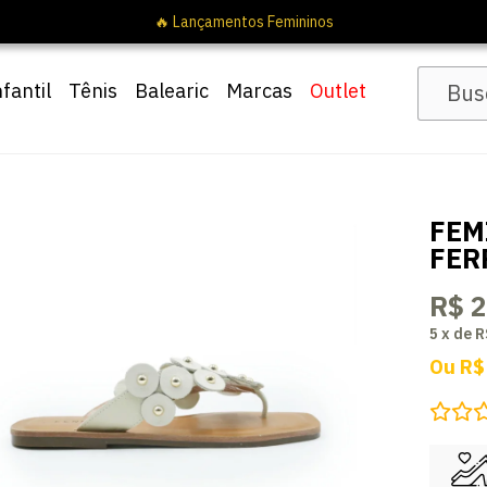
F com cupom
Pai10
nfantil
Tênis
Balearic
Marcas
Outlet
FEM
FER
R$ 
5
x
de
R
Ou
R$