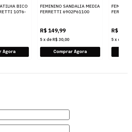
ATILHA BICO
FEMININO SANDALIA MEDIA
FEMININ
ETTI 1076-
FERRETTI 6902P61100
FERRETT
OMFORT OURO
INTENSE CARAMELO
AMBAR
R$
149,99
R$
229,
5
x
de
R$ 30,00
5
x
de
R$ 