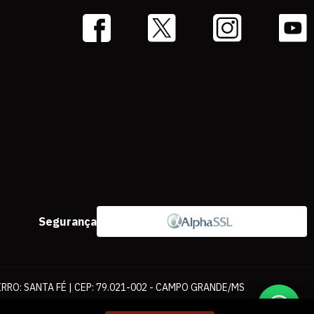
Segurança
IRRO: SANTA FÉ | CEP: 79.021-002 - CAMPO GRANDE/MS
ernet. As fotos, textos e layout aqui veiculados são de propriedade da