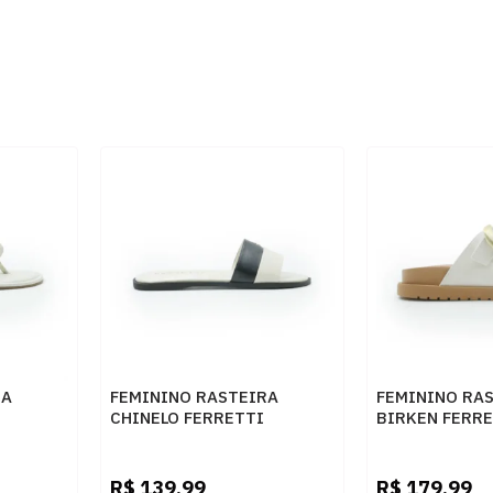
RA
FEMININO RASTEIRA
FEMININO RA
CHINELO FERRETTI
BIRKEN FERR
540013082 INTENSE OFF
Z661928908 2
TE
WHITE
R$
139,99
R$
179,99