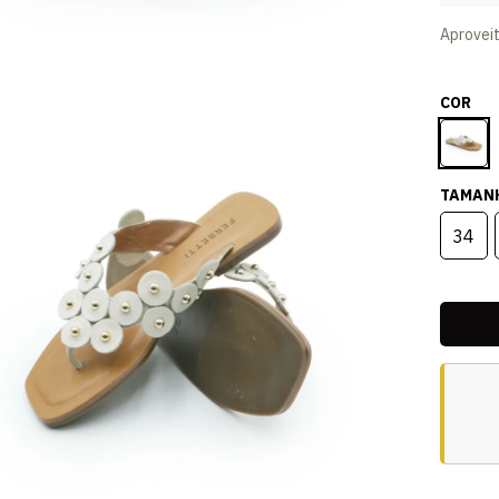
Aprovei
COR
TAMAN
34