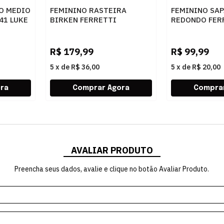
O MEDIO
FEMININO RASTEIRA
FEMININO SAP
41 LUKE
BIRKEN FERRETTI
REDONDO FERR
Z661928908 2 OFF WHITE
5313 NAPA C
LIGHT
R$
179,99
R$
99,99
5
x
de
R$ 36,00
5
x
de
R$ 20,00
AVALIAR PRODUTO
Preencha seus dados, avalie e clique no botão Avaliar Produto.