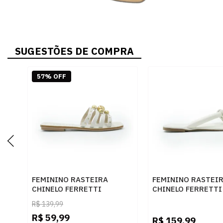
SUGESTÕES DE COMPRA
57% OFF
FEMININO RASTEIRA
FEMININO RASTEI
CHINELO FERRETTI
CHINELO FERRETTI
82239100 OFF WHITE
Z691531307 SOFT
R$
139,99
MESTICO OFF WHI
R$
59,99
R$
159,99