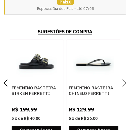
Pai10
Especial Dia dos Pais • até 07/08
SUGESTÕES DE COMPRA
FEMININO RASTEIRA
FEMININO RASTEIRA
F
BIRKEN FERRETTI
CHINELO FERRETTI
C
Z615628877 CROCO
31338 MESTICO PRETO
A
PRETO SKIN PRETO
GRAFITE
R$
199,99
R$
129,99
R
5
x
de
R$ 40,00
5
x
de
R$ 26,00
5