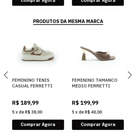
PRODUTOS DA MESMA MARCA
FEMININO TENIS
FEMININO TAMANCO
F
CASUAL FERRETTI
MEDIO FERRETTI
B
16544 ANGELICA
534011741 LUKE
Z
AREIA
CARAMELO
W
R$
189,99
R$
199,99
R
5
x
de
R$ 38,00
5
x
de
R$ 40,00
5