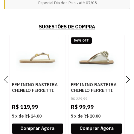
Especial Dia dos Pais • até 07/08
SUGESTÕES DE COMPRA
56% OFF
FEMININO RASTEIRA
FEMININO RASTEIRA
F
CHINELO FERRETTI
CHINELO FERRETTI
C
24190 ANTIK META
289A OURO
5
R$
229,99
OURO
R$
119,99
R$
99,99
R
5
x
de
R$ 24,00
5
x
de
R$ 20,00
5