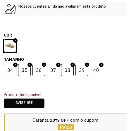
Nossos clientes ainda não avaliaram este produto
COR
TAMANHO
34
35
36
37
38
39
40
Produto Indisponível
AVISE-ME
Garanta
10% OFF
com o cupom:
Pai10