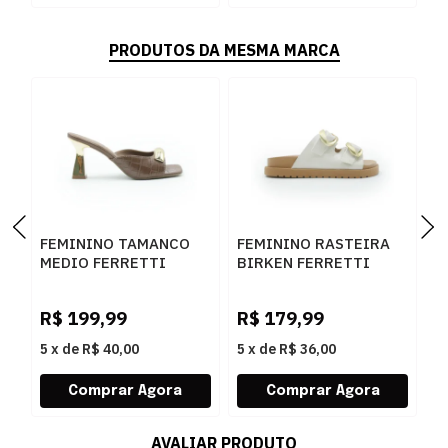
PRODUTOS DA MESMA MARCA
FEMININO TAMANCO
FEMININO RASTEIRA
F
MEDIO FERRETTI
BIRKEN FERRETTI
B
534011741 LUKE
Z661928908 2 OFF
F
CARAMELO
WHITE
N
R$
199,99
R$
179,99
R
L
5
x
de
R$ 40,00
5
x
de
R$ 36,00
5
AVALIAR PRODUTO