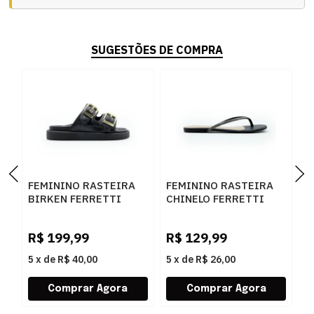
SUGESTÕES DE COMPRA
FEMININO RASTEIRA
FEMININO RASTEIRA
F
BIRKEN FERRETTI
CHINELO FERRETTI
C
Z615628877 CROCO
31338 MESTICO PRETO
4
R
PRETO SKIN PRETO
GRAFITE
R$
199,99
R$
129,99
R
5
x
de
R$ 40,00
5
x
de
R$ 26,00
5