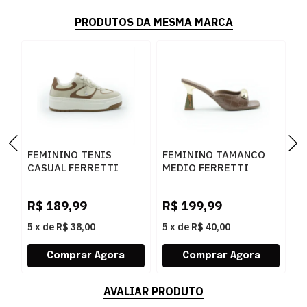
PRODUTOS DA MESMA MARCA
FEMININO TENIS
FEMININO TAMANCO
F
CASUAL FERRETTI
MEDIO FERRETTI
B
16544 ANGELICA
534011741 LUKE
Z
AREIA
CARAMELO
W
R$
189,99
R$
199,99
R
5
x
de
R$ 38,00
5
x
de
R$ 40,00
5
AVALIAR PRODUTO