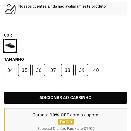
Nossos clientes ainda não avaliaram este produto
COR
TAMANHO
34
35
36
37
38
39
40
Garanta
10% OFF
com o cupom:
Pai10
Especial Dia dos Pais • até 07/08