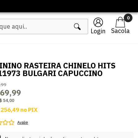
🔥 Lançament
0
Login
ININO RASTEIRA CHINELO HITS
11973 BULGARI CAPUCCINO
,99
269,99
$ 54,00
 256,49
no
PIX
Avalie