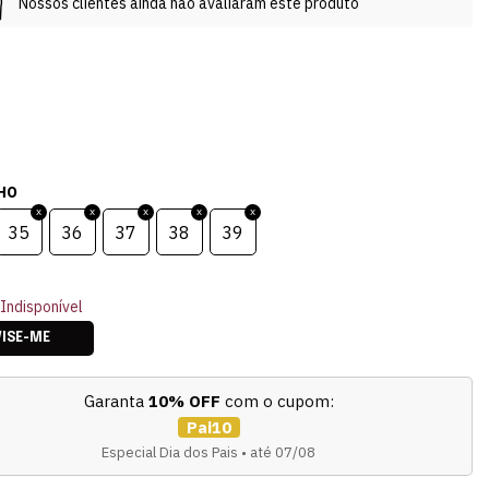
Nossos clientes ainda não avaliaram este produto
HO
35
36
37
38
39
Indisponível
VISE-ME
Garanta
10% OFF
com o cupom:
Pai10
Especial Dia dos Pais • até 07/08