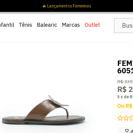
nfantil
Tênis
Balearic
Marcas
Outlet
FEM
605
R$ 329
R$ 
5
x
de
R
Ou
R$