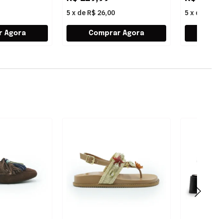
5
x
de
R$ 26,00
5
x
de
R$ 