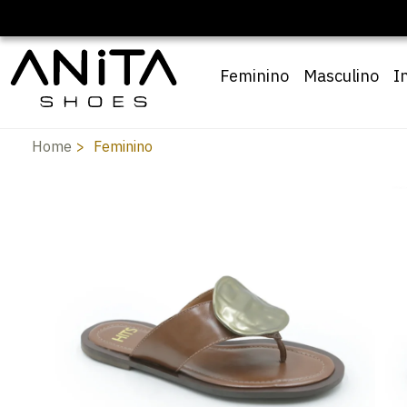
om cupom
Pai10
Feminino
Masculino
I
Home
Feminino