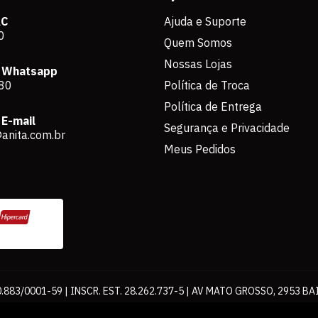
AC
Ajuda e Suporte
0
Quem Somos
Nossas Lojas
 Whatsapp
80
Política de Troca
Política de Entrega
E-mail
Segurança e Privacidade
anita.com.br
Meus Pedidos
883/0001-59 | INSCR. EST. 28.262.737-5 | AV MATO GROSSO, 2953 BA
os de pagamento expostos aqui são válidos apenas para compras via int