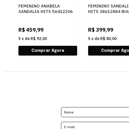
FEMININO ANABELA
FEMININO SANDALI
SANDALIA HITS 56412206
HITS 38612884 BU
BULGARI CASTANHO
CACAU
R$
459,99
R$
399,99
5
x
de
R$ 92,00
5
x
de
R$ 80,00