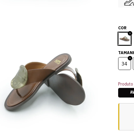
COR
TAMAN
34
Produto 
A