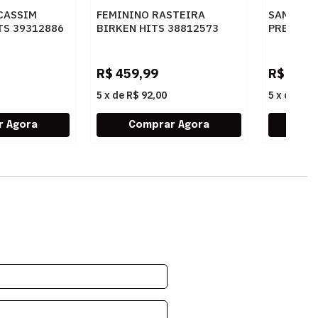
CASSIM
FEMININO RASTEIRA
SANDALIA
TS 39312886
BIRKEN HITS 38812573
PRETO - 
AU
BULGARY OCRE
R$
459,99
R$
269,
5
x
de
R$ 92,00
5
x
de
R$ 