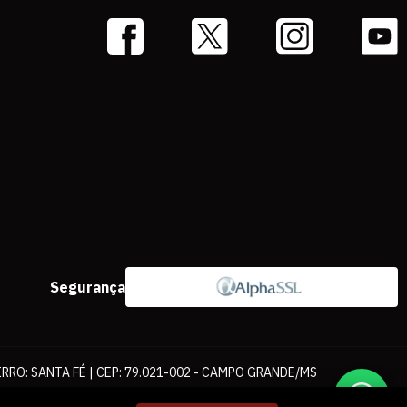
Segurança
IRRO: SANTA FÉ | CEP: 79.021-002 - CAMPO GRANDE/MS
ernet. As fotos, textos e layout aqui veiculados são de propriedade da