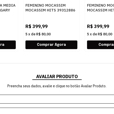
A MEDIA
FEMININO MOCASSIM
FEMININO MO
LGARY
MOCASSIM HITS 39312886
MOCASSIM HI
SV20799 TABACO
SV20814 CAC
R$
399,99
R$
399,99
5
x
de
R$ 80,00
5
x
de
R$ 80,00
AVALIAR PRODUTO
Preencha seus dados, avalie e clique no botão Avaliar Produto.