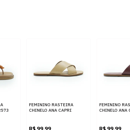
RA
FEMININO RASTEIRA
FEMININO RA
2573
CHINELO ANA CAPRI
CHINELO ANA 
C3001400040243 PALHA
C3001400040
R$
99,99
R$
99,99