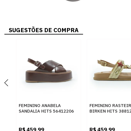
SUGESTÕES DE COMPRA
FEMININO ANABELA
FEMININO RASTEI
SANDALIA HITS 56412206
BIRKEN HITS 3881
BULGARI CASTANHO
BULGARY OCRE
R$
459,99
R$
459,99