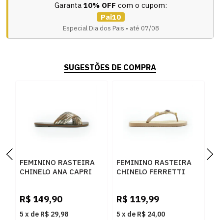
Garanta
10% OFF
com o cupom:
Pai10
Especial Dia dos Pais • até 07/08
SUGESTÕES DE COMPRA
FEMININO RASTEIRA
FEMININO RASTEIRA
F
CHINELO ANA CAPRI
CHINELO FERRETTI
C
C3061200110018
24190 ANTIK META
2
R
CUOIO OURO COFFEE
OURO
R$
149,90
R$
119,99
R
5
x
de
R$ 29,98
5
x
de
R$ 24,00
5