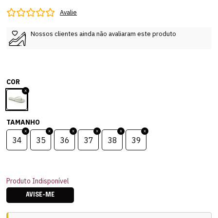
Avalie
Nossos clientes ainda não avaliaram este produto
COR
TAMANHO
34
35
36
37
38
39
Produto Indisponível
AVISE-ME