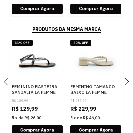
PRODUTOS DA MESMA MARCA
31% OFF
20% OFF
FEMININO RASTEIRA
FEMININO TAMANCO
F
SANDALIA LA FEMME
BAIXO LA FEMME
S
131287 VZ SHINE
62019 NAPA AREIA
3
R$
189,99
R$
289,99
R
PRETO
R$
129,99
R$
229,99
R
5
x
de
R$ 26,00
5
x
de
R$ 46,00
5