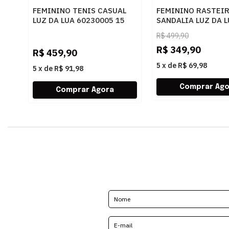
FEMININO TENIS CASUAL
FEMININO RASTEI
LUZ DA LUA 60230005 15
SANDALIA LUZ DA 
MONOGRAMA AMENDOA
80270037 ATACAM
R$
499,90
OURO
R$
349,90
R$
459,90
5
x
de
R$ 69,98
5
x
de
R$ 91,98