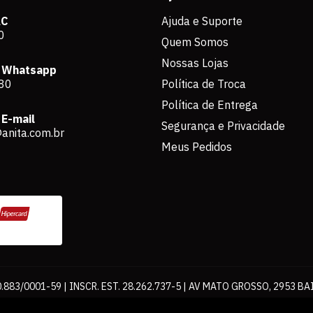
AC
Ajuda e Suporte
0
Quem Somos
Nossas Lojas
 Whatsapp
80
Política de Troca
Política de Entrega
E-mail
Segurança e Privacidade
anita.com.br
Meus Pedidos
883/0001-59 | INSCR. EST. 28.262.737-5 | AV MATO GROSSO, 2953 BA
os de pagamento expostos aqui são válidos apenas para compras via int