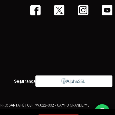
Segurança
IRRO: SANTA FÉ | CEP: 79.021-002 - CAMPO GRANDE/MS
ernet. As fotos, textos e layout aqui veiculados são de propriedade da