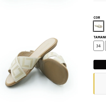
COR
TAMAN
34