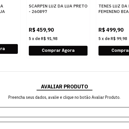
RA
SCARPIN LUZ DA LUA PRETO
TENIS LUZ DA
LUA
- 260897
FEMININO BIA
A PRETO
R$
459,90
R$
499,90
5
x
de
R$ 91,98
5
x
de
R$ 99,98
AVALIAR PRODUTO
Preencha seus dados, avalie e clique no botão Avaliar Produto.