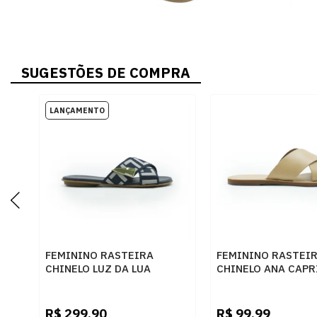
SUGESTÕES DE COMPRA
FEMININO RASTEIRA
FEMININO RASTEI
CHINELO LUZ DA LUA
CHINELO ANA CAPR
52211110 34 NETUNO
C3001400040243 P
R$
299,90
R$
99,99