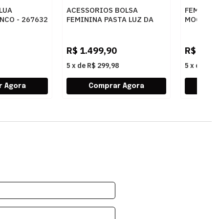
 LUA
ACESSORIOS BOLSA
FEMININ
NCO - 267632
FEMININA PASTA LUZ DA
MOCASSIM
LUA 10005594 3 NEW RIDGE
60260019
AMENDOA
AMENDOA
R$
1.499,90
R$
439,
5
x
de
R$ 299,98
5
x
de
R$ 