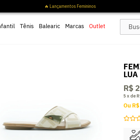
% OFF com cupom
Pai10
nfantil
Tênis
Balearic
Marcas
Outlet
FEM
LUA
R$ 
5
x
de
R
Ou
R$