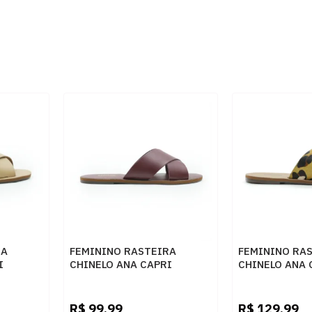
RA
FEMININO RASTEIRA
FEMININO RA
I
CHINELO ANA CAPRI
CHINELO ANA 
ALHA
C3001400040270 RUBINO
C3001400040
NATURAL
R$
99,99
R$
129,99