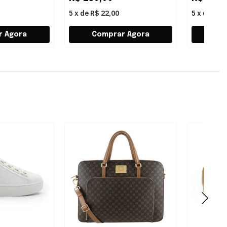
5
x
de
R$ 22,00
5
x
de
R$ 