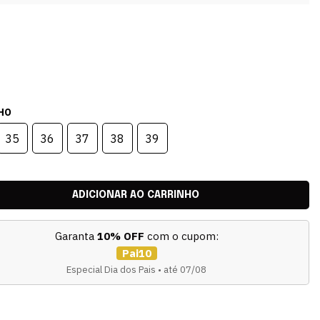
HO
35
36
37
38
39
Garanta
10% OFF
com o cupom:
Pai10
Especial Dia dos Pais • até 07/08