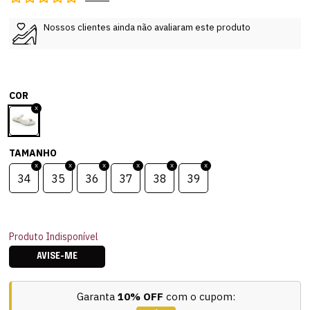
Nossos clientes ainda não avaliaram este produto
COR
TAMANHO
34
35
36
37
38
39
Produto Indisponível
AVISE-ME
Garanta
10% OFF
com o cupom: