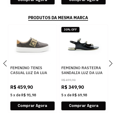
PRODUTOS DA MESMA MARCA
30% OFF
FEMININO TENIS
FEMININO RASTEIRA
S
CASUAL LUZ DA LUA
SANDALIA LUZ DA LUA
P
60230005 15
80270037 ATACAMA
R$
499,90
MONOGRAMA
PRETO
R$
459,90
R$
349,90
R
AMENDOA OURO
5
x
de
R$ 91,98
5
x
de
R$ 69,98
5