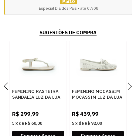
Pai10
Especial Dia dos Pais • até 07/08
SUGESTÕES DE COMPRA
FEMININO RASTEIRA
FEMININO MOCASSIM
F
SANDALIA LUZ DA LUA
MOCASSIM LUZ DA LUA
C
52217800 SAARA
60260019 5 NEW
C
PANNA
RIDGE SAARA PANNA
P
R$
299,99
R$
459,99
R
5
x
de
R$ 60,00
5
x
de
R$ 92,00
5