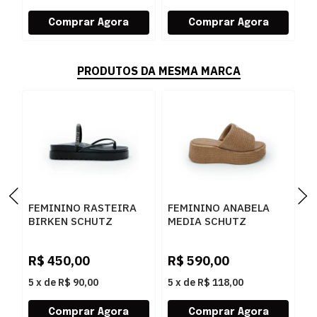
PRODUTOS DA MESMA MARCA
FEMININO RASTEIRA
FEMININO ANABELA
F
BIRKEN SCHUTZ
MEDIA SCHUTZ
S
S2073302160001
S2249000010002
S
BLACK/BLACK-JET-
BROWNIE
S
R$
450,00
R$
590,00
R
CRISTAL
5
x
de
R$ 90,00
5
x
de
R$ 118,00
5