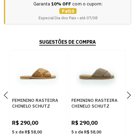
Garanta
10% OFF
com o cupom:
Pai10
Especial Dia dos Pais • até 07/08
SUGESTÕES DE COMPRA
FEMININO RASTEIRA
FEMININO RASTEIRA
F
CHINELO SCHUTZ
CHINELO SCHUTZ
C
S2088901150041
S2088901150042 DARK
S
R
GOLDEN OCHRE
FRAPPE
B
R$
290,00
R$
290,00
R
5
x
de
R$ 58,00
5
x
de
R$ 58,00
5