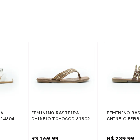
RA
FEMININO RASTEIRA
FEMININO RA
 14804
CHINELO TCHOCCO 81802
CHINELO FERR
LIKE WHISKY
1937893 MAD
WHISKY
R$
169,99
R$
239,99