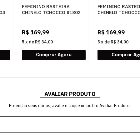
FEMININO RASTEIRA
FEMININO RASTEI
04
CHINELO TCHOCCO 81802
CHINELO TCHOCCO
LIKE WHISKY
WHISKY
R$
169,99
R$
169,99
5
x
de
R$ 34,00
5
x
de
R$ 34,00
AVALIAR PRODUTO
Preencha seus dados, avalie e clique no botão Avaliar Produto.