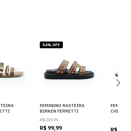
54% OFF
STEIRA
FEMININO RASTEIRA
FEMININ
ETTI
BIRKEN FERRETTI
CHINELO 
RI NEW
Z615627007 NAPA MADRI
C300140
R$
219,99
WHISKY
R$
99,99
R$
99,9