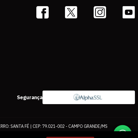
Segurança
IRRO: SANTA FÉ | CEP: 79.021-002 - CAMPO GRANDE/MS
ernet. As fotos, textos e layout aqui veiculados são de propriedade da