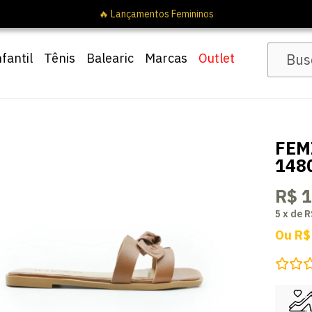
🔥 Lançamentos Femininos
nfantil
Tênis
Balearic
Marcas
Outlet
FEM
148
R$ 
5
x
de
R
Ou
R$