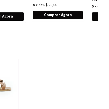
5
x
de
R$ 20,00
5
x
de
R$ 