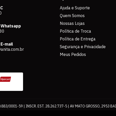
AC
Ajuda e Suporte
0
Quem Somos
Nossas Lojas
 Whatsapp
80
Política de Troca
Política de Entrega
E-mail
Segurança e Privacidade
anita.com.br
Meus Pedidos
883/0001-59 | INSCR. EST. 28.262.737-5 | AV MATO GROSSO, 2953 BA
os de pagamento expostos aqui são válidos apenas para compras via int