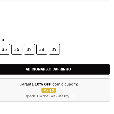
HO
35
36
37
38
39
Garanta
10% OFF
com o cupom:
Pai10
Especial Dia dos Pais • até 07/08