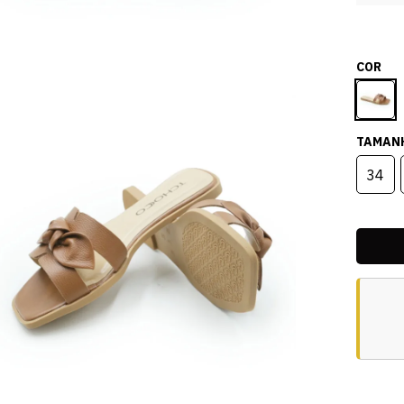
COR
TAMAN
34