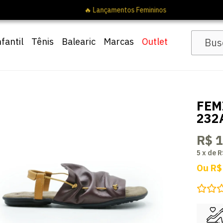
nfantil
Tênis
Balearic
Marcas
Outlet
FEM
232
R$ 
5
x
de
R
Ou
R$