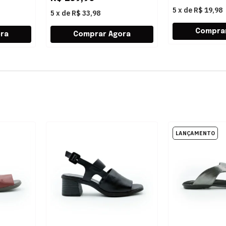
5
x
de
R$ 19,98
5
x
de
R$ 33,98