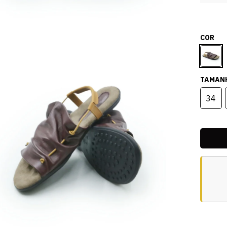
COR
TAMAN
34