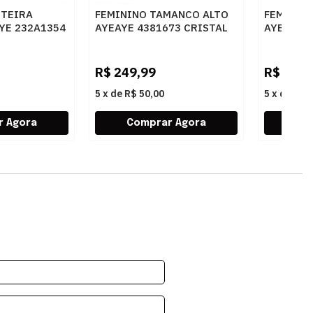
STEIRA
FEMININO TAMANCO ALTO
FEMININ
YE 232A1354
AYEAYE 4381673 CRISTAL
AYEAYE 
BONO
PRETO
BLUSH
R$
249,99
R$
249,
5
x
de
R$ 50,00
5
x
de
R$ 