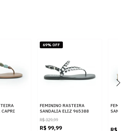
69% OFF
STEIRA
FEMININO RASTEIRA
FEMININ
 CAPRI
SANDALIA ELIZ 965388
SANDALI
004 AC CUOIO
VENETO PRETO METAL
1057785 
R$
329,99
NIQUEL
NATURAL
R$
99,99
R$
269,