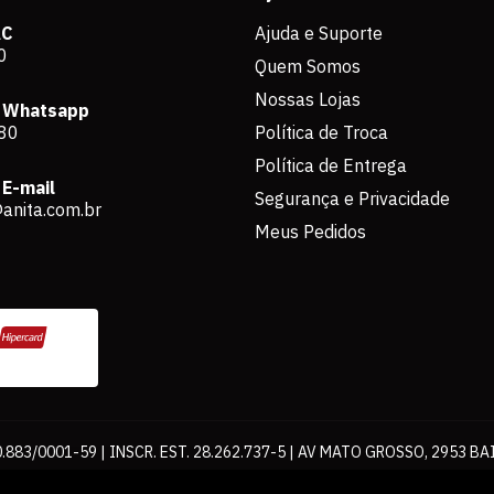
AC
Ajuda e Suporte
0
Quem Somos
Nossas Lojas
 Whatsapp
80
Política de Troca
Política de Entrega
E-mail
Segurança e Privacidade
anita.com.br
Meus Pedidos
883/0001-59 | INSCR. EST. 28.262.737-5 | AV MATO GROSSO, 2953 BA
os de pagamento expostos aqui são válidos apenas para compras via int