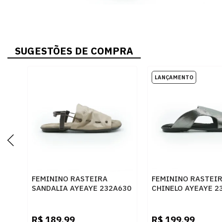
SUGESTÕES DE COMPRA
FEMININO RASTEIRA
FEMININO RASTEI
SANDALIA AYEAYE 232A630
CHINELO AYEAYE 2
NP AMENDOA CACAU
CRISTAL CARBONO
R$
189,99
R$
199,99