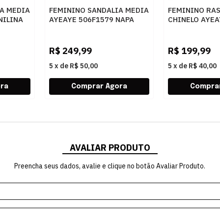
A MEDIA
FEMININO SANDALIA MEDIA
FEMININO RA
NILINA
AYEAYE 506F1579 NAPA
CHINELO AYEA
PRETO
CRISTAL CAR
R$
249,99
R$
199,99
5
x
de
R$ 50,00
5
x
de
R$ 40,00
AVALIAR PRODUTO
Preencha seus dados, avalie e clique no botão Avaliar Produto.