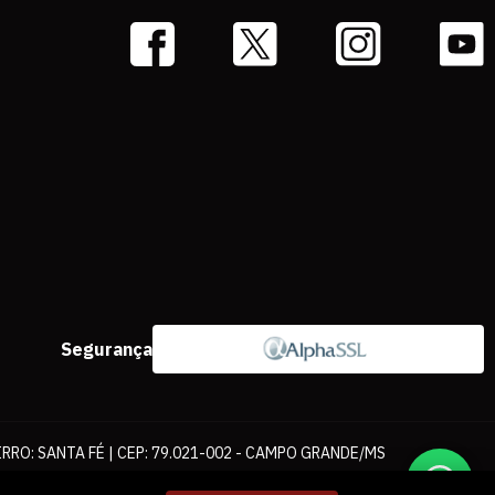
Segurança
IRRO: SANTA FÉ | CEP: 79.021-002 - CAMPO GRANDE/MS
ernet. As fotos, textos e layout aqui veiculados são de propriedade da