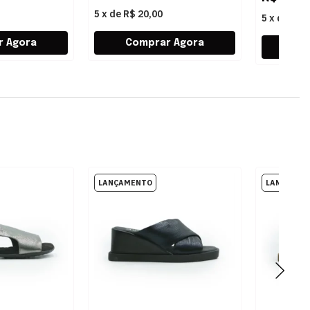
5
x
de
R$ 20,00
5
x
de
R$ 