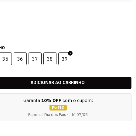
HO
35
36
37
38
39
Garanta
10% OFF
com o cupom:
Pai10
Especial Dia dos Pais • até 07/08