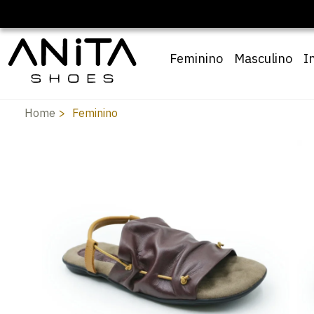
🔖 10% OFF com cupom
Pai10
Feminino
Masculino
I
Home
Feminino