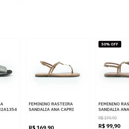
50% OFF
RA
FEMININO RASTEIRA
FEMININO RA
32A1354
SANDALIA ANA CAPRI
SANDALIA ANA
C3029400030025 AMBAR
C3029400270
R$
199,90
R$
99,90
R$
169,90