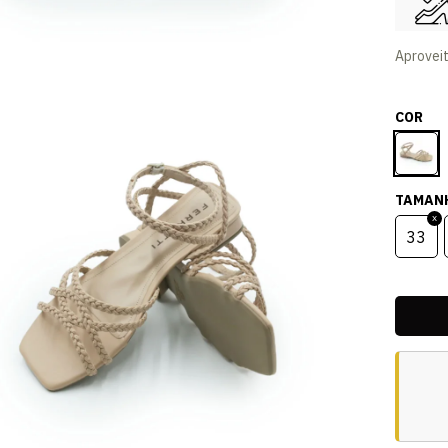
Aprovei
COR
TAMAN
33