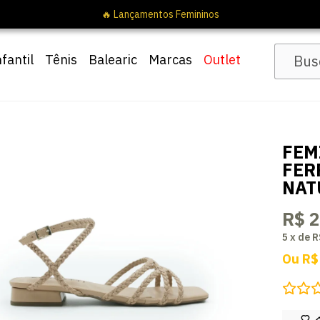
om cupom
Pai10
nfantil
Tênis
Balearic
Marcas
Outlet
FEM
FER
NAT
R$ 
5
x
de
R
Ou
R$