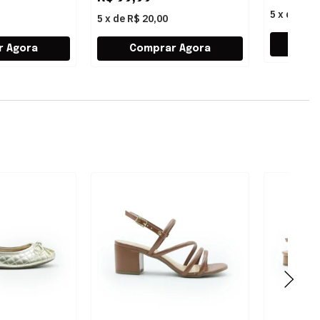
5
x
de
R$ 
5
x
de
R$ 20,00