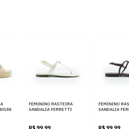
RA
FEMININO RASTEIRA
FEMININO RA
40188
SANDALIA FERRETTI
SANDALIA FER
10694543 NAPA MADRI
10694543 NAP
AREIA
HIBISCO
R$
99,99
R$
99,99