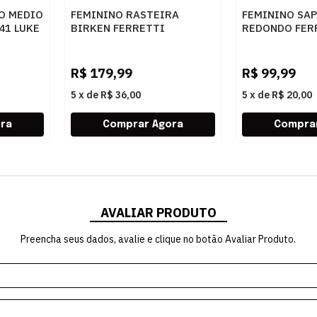
O MEDIO
FEMININO RASTEIRA
FEMININO SAP
41 LUKE
BIRKEN FERRETTI
REDONDO FERR
Z661928908 2 OFF WHITE
5313 NAPA C
LIGHT
R$
179,99
R$
99,99
5
x
de
R$ 36,00
5
x
de
R$ 20,00
AVALIAR PRODUTO
Preencha seus dados, avalie e clique no botão Avaliar Produto.