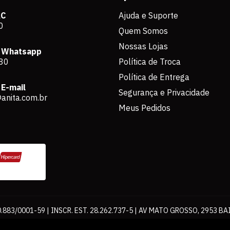
AC
Ajuda e Suporte
0
Quem Somos
Nossas Lojas
 Whatsapp
80
Política de Troca
Política de Entrega
E-mail
Segurança e Privacidade
anita.com.br
Meus Pedidos
883/0001-59 | INSCR. EST. 28.262.737-5 | AV MATO GROSSO, 2953 BA
os de pagamento expostos aqui são válidos apenas para compras via int