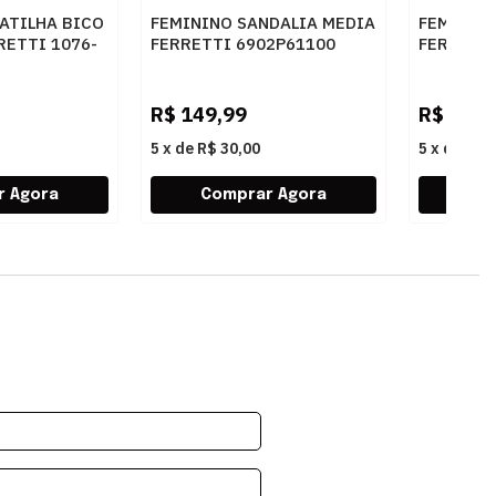
ATILHA BICO
FEMININO SANDALIA MEDIA
FEMININ
ETTI 1076-
FERRETTI 6902P61100
FERRETT
OMFORT OURO
INTENSE CARAMELO
AMBAR
R$
149,99
R$
229,
5
x
de
R$ 30,00
5
x
de
R$ 