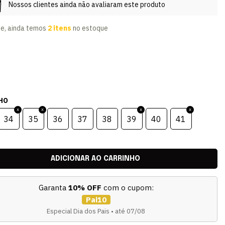
Nossos clientes ainda não avaliaram este produto
te, ainda temos
2 itens
no estoque
HO
34
35
36
37
38
39
40
41
Garanta
10% OFF
com o cupom:
Pai10
Especial Dia dos Pais • até 07/08