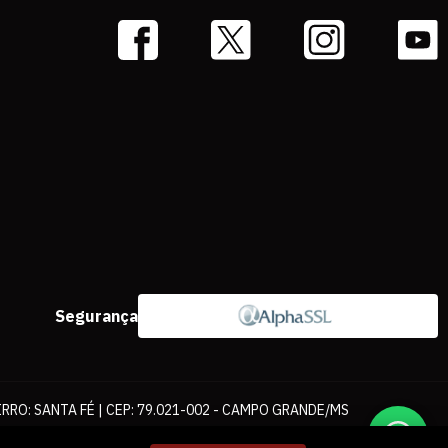
Segurança
IRRO: SANTA FÉ | CEP: 79.021-002 - CAMPO GRANDE/MS
ernet. As fotos, textos e layout aqui veiculados são de propriedade da