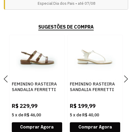
Especial Dia dos Pais • até 07/08
SUGESTÕES DE COMPRA
FEMININO RASTEIRA
FEMININO RASTEIRA
F
SANDALIA FERRETTI
SANDALIA FERRETTI
B
2900115 MADRI
295004 MADRI AREIA
Z
R
WHISKY
M
R$
229,99
R$
199,99
R
5
x
de
R$ 46,00
5
x
de
R$ 40,00
5