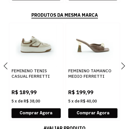
PRODUTOS DA MESMA MARCA
FEMININO TENIS
FEMININO TAMANCO
F
CASUAL FERRETTI
MEDIO FERRETTI
B
16544 ANGELICA
534011741 LUKE
Z
AREIA
CARAMELO
W
R$
189,99
R$
199,99
R
5
x
de
R$ 38,00
5
x
de
R$ 40,00
5
AVALIAR PRODUTO