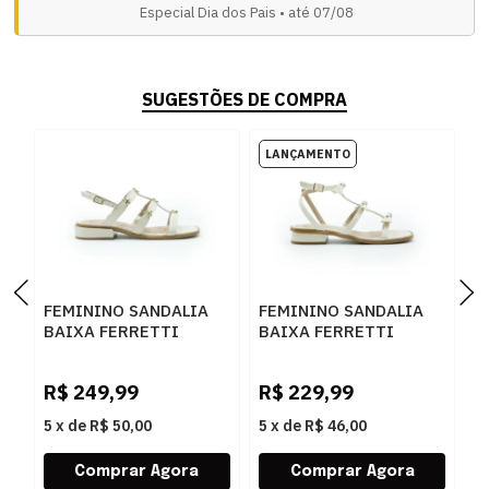
Especial Dia dos Pais • até 07/08
SUGESTÕES DE COMPRA
FEMININO SANDALIA
FEMININO SANDALIA
F
BAIXA FERRETTI
BAIXA FERRETTI
B
2900115 MADRI AREIA
2950142 MADRI AREIA
2
R$
249,99
R$
229,99
R
5
x
de
R$ 50,00
5
x
de
R$ 46,00
5