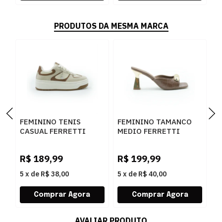
PRODUTOS DA MESMA MARCA
FEMININO TENIS
FEMININO TAMANCO
F
CASUAL FERRETTI
MEDIO FERRETTI
B
16544 ANGELICA
534011741 LUKE
Z
AREIA
CARAMELO
W
R$
189,99
R$
199,99
R
5
x
de
R$ 38,00
5
x
de
R$ 40,00
5
AVALIAR PRODUTO