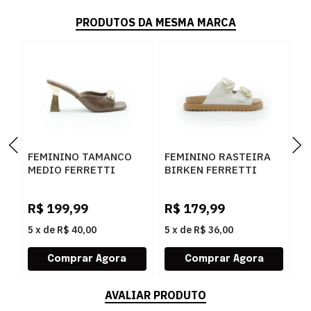
PRODUTOS DA MESMA MARCA
FEMININO TAMANCO
FEMININO RASTEIRA
F
MEDIO FERRETTI
BIRKEN FERRETTI
B
534011741 LUKE
Z661928908 2 OFF
F
CARAMELO
WHITE
N
R$
199,99
R$
179,99
R
L
5
x
de
R$ 40,00
5
x
de
R$ 36,00
5
AVALIAR PRODUTO