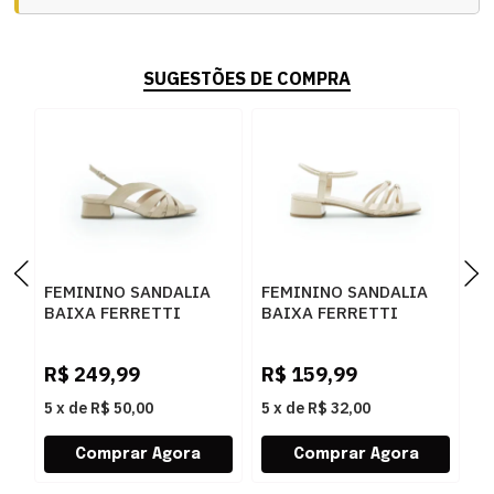
SUGESTÕES DE COMPRA
FEMININO SANDALIA
FEMININO SANDALIA
F
BAIXA FERRETTI
BAIXA FERRETTI
A
1727943 MADRI
A222330887 NAPA
V
BISTRO
GRANITE AMENDOA
R$
249,99
R$
159,99
R
5
x
de
R$ 50,00
5
x
de
R$ 32,00
5