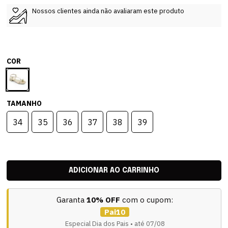
Nossos clientes ainda não avaliaram este produto
COR
TAMANHO
34
35
36
37
38
39
Garanta
10% OFF
com o cupom:
Pai10
Especial Dia dos Pais • até 07/08