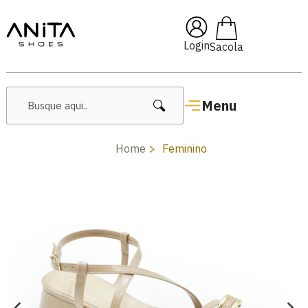
🔖 10% OFF com cupom
Pai10
Login
Menu
Home
Feminino