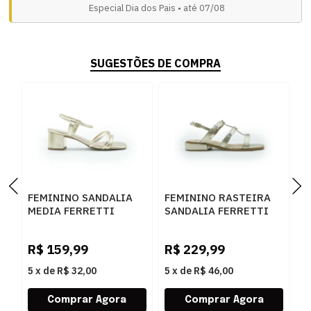
Especial Dia dos Pais • até 07/08
SUGESTÕES DE COMPRA
FEMININO SANDALIA
FEMININO RASTEIRA
F
MEDIA FERRETTI
SANDALIA FERRETTI
S
A216230886 METAL
2900115 OURO LIGHT
3
ULTRA OURO LIGHT
L
R$
159,99
R$
229,99
R
5
x
de
R$ 32,00
5
x
de
R$ 46,00
5