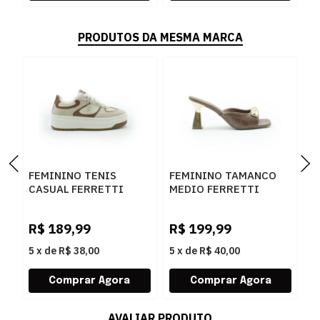
PRODUTOS DA MESMA MARCA
FEMININO TENIS
FEMININO TAMANCO
F
CASUAL FERRETTI
MEDIO FERRETTI
B
16544 ANGELICA
534011741 LUKE
Z
AREIA
CARAMELO
W
R$
189,99
R$
199,99
R
5
x
de
R$ 38,00
5
x
de
R$ 40,00
5
AVALIAR PRODUTO