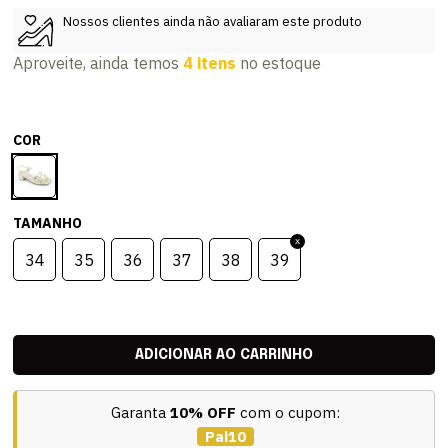
Nossos clientes ainda não avaliaram este produto
Aproveite, ainda temos
4 itens
no estoque
COR
TAMANHO
34
35
36
37
38
39
Garanta
10% OFF
com o cupom:
Pai10