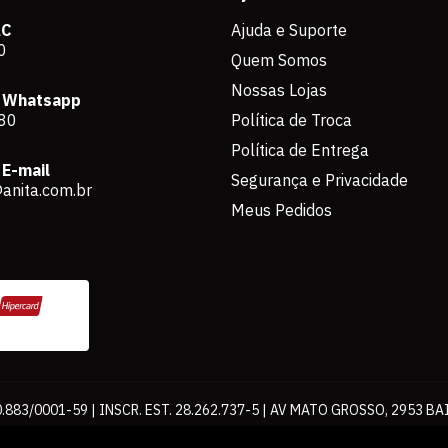
AC
Ajuda e Suporte
0
Quem Somos
Nossas Lojas
 Whatsapp
80
Política de Troca
Política de Entrega
E-mail
Segurança e Privacidade
anita.com.br
Meus Pedidos
883/0001-59 | INSCR. EST. 28.262.737-5 | AV MATO GROSSO, 2953 BA
os de pagamento expostos aqui são válidos apenas para compras via int