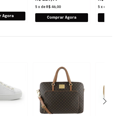
5
x
de
R$ 46,00
5
x
de
R$ 