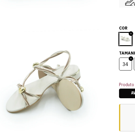
COR
TAMAN
34
Produto 
A