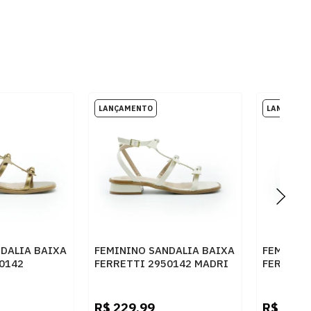
DALIA BAIXA
FEMININO SANDALIA BAIXA
FEMININ
0142
FERRETTI 2950142 MADRI
FERRETT
ONZE
AREIA
CINZA
R$
229,99
R$
229,