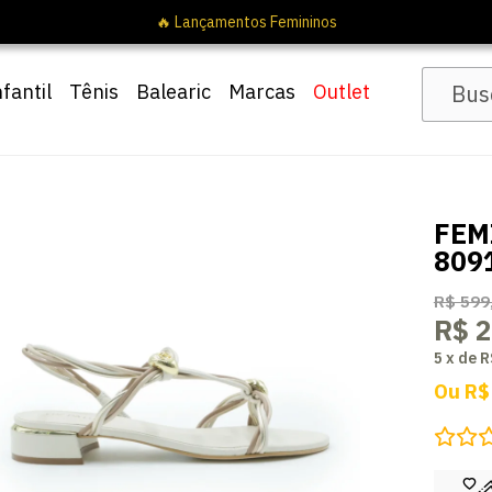
upom
Pai10
nfantil
Tênis
Balearic
Marcas
Outlet
FEM
809
R$ 599
R$ 
5
x
de
R
Ou
R$