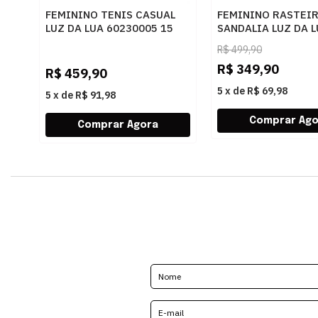
FEMININO TENIS CASUAL
FEMININO RASTEI
LUZ DA LUA 60230005 15
SANDALIA LUZ DA 
MONOGRAMA AMENDOA
80270037 ATACAM
R$
499,90
OURO
R$
349,90
R$
459,90
5
x
de
R$ 69,98
5
x
de
R$ 91,98