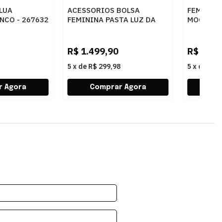
 LUA
ACESSORIOS BOLSA
FEMININ
NCO - 267632
FEMININA PASTA LUZ DA
MOCASSIM
LUA 10005594 3 NEW RIDGE
60260019
AMENDOA
AMENDOA
R$
1.499,90
R$
439,
5
x
de
R$ 299,98
5
x
de
R$ 