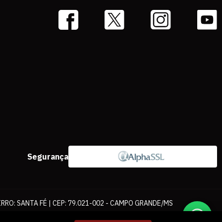
Segurança
IRRO: SANTA FÉ | CEP: 79.021-002 - CAMPO GRANDE/MS
ernet. As fotos, textos e layout aqui veiculados são de propriedade da