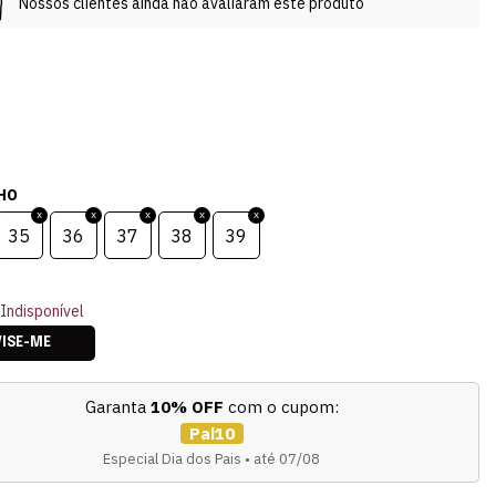
Nossos clientes ainda não avaliaram este produto
HO
35
36
37
38
39
Indisponível
VISE-ME
Garanta
10% OFF
com o cupom:
Pai10
Especial Dia dos Pais • até 07/08