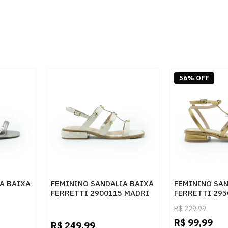
56% OFF
A BAIXA
FEMININO SANDALIA BAIXA
FEMININO SAN
FERRETTI 2900115 MADRI
FERRETTI 295
PRATA
AREIA
ELEGANCE BR
R$
229,99
R$
99,99
R$
249,99