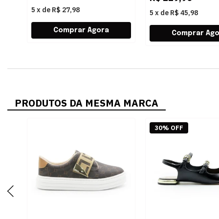
5
x
de
R$ 27,98
5
x
de
R$ 45,98
PRODUTOS DA MESMA MARCA
30% OFF