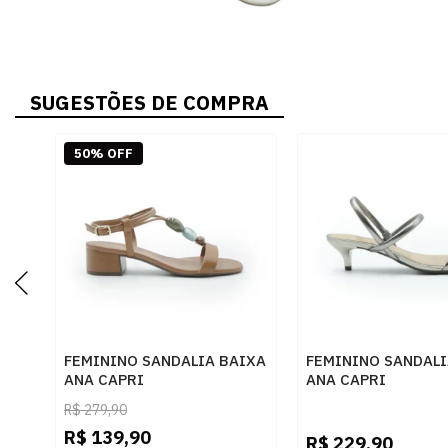
SUGESTÕES DE COMPRA
50% OFF
FEMININO SANDALIA BAIXA
FEMININO SANDALI
ANA CAPRI
ANA CAPRI
C3048901100003 AC CUOIO
C3077900070001 
R$
279,90
VELHO
R$
139,90
R$
229,90