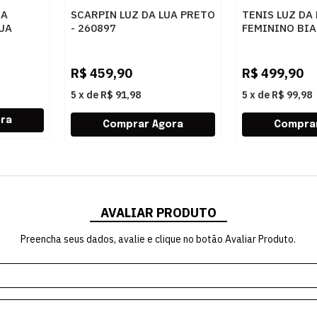
RA
SCARPIN LUZ DA LUA PRETO
TENIS LUZ DA
LUA
- 260897
FEMININO BIA
A PRETO
R$
459,90
R$
499,90
5
x
de
R$ 91,98
5
x
de
R$ 99,98
AVALIAR PRODUTO
Preencha seus dados, avalie e clique no botão Avaliar Produto.