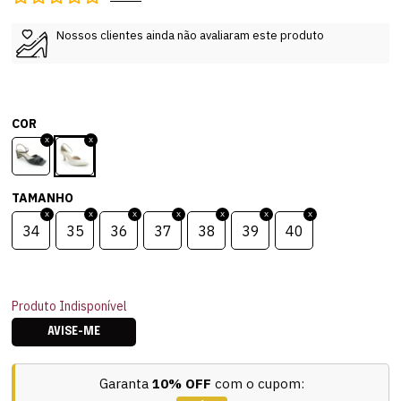
Nossos clientes ainda não avaliaram este produto
COR
TAMANHO
34
35
36
37
38
39
40
Produto Indisponível
AVISE-ME
Garanta
10% OFF
com o cupom: