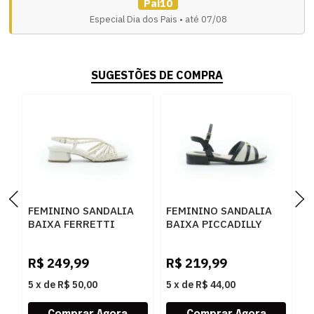
Pai10
Especial Dia dos Pais • até 07/08
SUGESTÕES DE COMPRA
FEMININO SANDALIA
FEMININO SANDALIA
F
BAIXA FERRETTI
BAIXA PICCADILLY
B
1727952 SOFT OFF
590081 2 OFF WHITE
2
WHITE CHAMPAGNE
PRETO
R$
249,99
R$
219,99
R
5
x
de
R$ 50,00
5
x
de
R$ 44,00
5