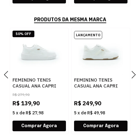
PRODUTOS DA MESMA MARCA
50% OFF
FEMININO TENIS
FEMININO TENIS
F
CASUAL ANA CAPRI
CASUAL ANA CAPRI
S
C3072300010001
C3065000020007
C
R$
279,90
BRANCO
BRANCO/BEGE
A
R$
139,90
R$
249,90
R
5
x
de
R$ 27,98
5
x
de
R$ 49,98
5