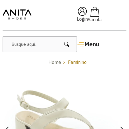
🔖 10% OFF com cupom
Pai10
Login
Menu
Home
Feminino