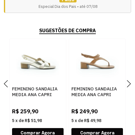
Especial Dia dos Pais • até 07/08
SUGESTÕES DE COMPRA
FEMININO SANDALIA
FEMININO SANDALIA
F
MEDIA ANA CAPRI
MEDIA ANA CAPRI
M
C3048900220013
C3068800290001 AC
C
R
OURO LIGHT
CUOIO
P
R$
259,90
R$
249,90
R
5
x
de
R$ 51,98
5
x
de
R$ 49,98
5