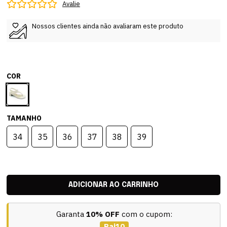
Avalie
Nossos clientes ainda não avaliaram este produto
COR
TAMANHO
34
35
36
37
38
39
Garanta
10% OFF
com o cupom:
Pai10