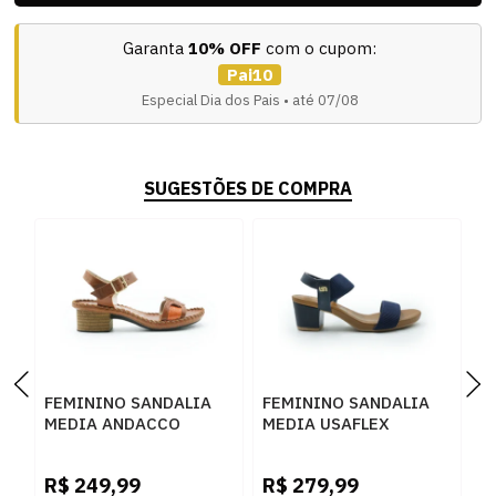
Garanta
10% OFF
com o cupom:
Pai10
Especial Dia dos Pais • até 07/08
SUGESTÕES DE COMPRA
FEMININO SANDALIA
FEMININO SANDALIA
F
MEDIA ANDACCO
MEDIA USAFLEX
M
16135 67 RUST
Y8204019 NEW BLUE
C
LARANJA
O
R$
249,99
R$
279,99
R