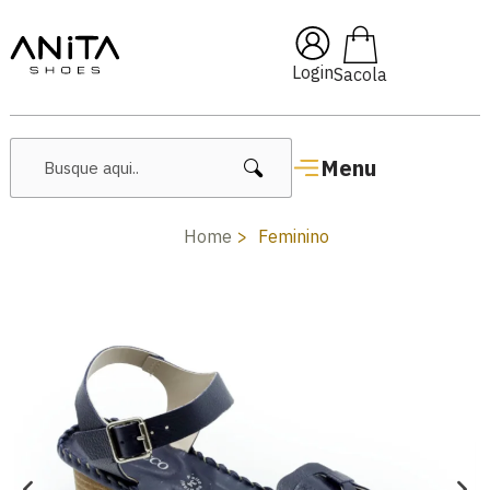
0
🔥 Lançamentos Femininos
Login
Menu
Home
Feminino