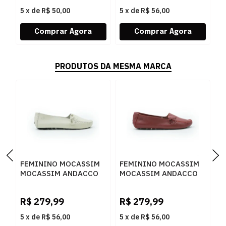
5
x
de
R$ 50,00
5
x
de
R$ 56,00
5
PRODUTOS DA MESMA MARCA
FEMININO MOCASSIM
FEMININO MOCASSIM
F
MOCASSIM ANDACCO
MOCASSIM ANDACCO
B
2300 ALFA LUA
2300 RUBI
1
D
R$
279,99
R$
279,99
R
5
x
de
R$ 56,00
5
x
de
R$ 56,00
5