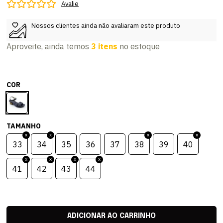
Avalie
Nossos clientes ainda não avaliaram este produto
Aproveite, ainda temos
3 itens
no estoque
COR
TAMANHO
33
34
35
36
37
38
39
40
41
42
43
44