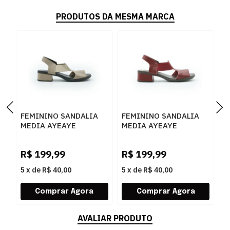
PRODUTOS DA MESMA MARCA
FEMININO SANDALIA
FEMININO SANDALIA
F
MEDIA AYEAYE
MEDIA AYEAYE
M
503A108 ANILINA
503A108 ANILINA
5
AMENDOA
CARMIM
R$
199,99
R$
199,99
R
5
x
de
R$ 40,00
5
x
de
R$ 40,00
5
AVALIAR PRODUTO