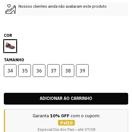
Nossos clientes ainda não avaliaram este produto
COR
TAMANHO
34
35
36
37
38
39
Garanta
10% OFF
com o cupom:
Pai10
Especial Dia dos Pais • até 07/08