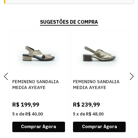
SUGESTÕES DE COMPRA
FEMININO SANDALIA
FEMININO SANDALIA
F
MEDIA AYEAYE
MEDIA AYEAYE
M
503A108 ANILINA
503A1427 NAPA
5
AMENDOA
CRISTAL PRATA VELHO
P
R$
199,99
R$
239,99
R
5
x
de
R$ 40,00
5
x
de
R$ 48,00
5