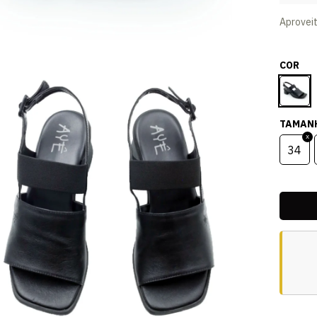
Aprovei
COR
TAMAN
34