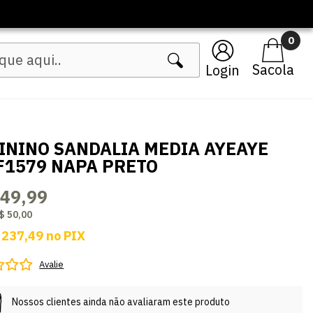
🔥 Lançament
0
Login
ININO SANDALIA MEDIA AYEAYE
F1579 NAPA PRETO
249,99
$ 50,00
 237,49
no
PIX
Avalie
Nossos clientes ainda não avaliaram este produto