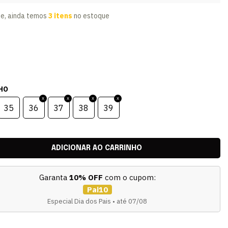
te, ainda temos
3 itens
no estoque
HO
35
36
37
38
39
Garanta
10% OFF
com o cupom:
Pai10
Especial Dia dos Pais • até 07/08