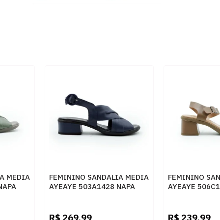
A MEDIA
FEMININO SANDALIA MEDIA
FEMININO SAN
NAPA
AYEAYE 503A1428 NAPA
AYEAYE 506C1
MARINHO
COMFORT CAM
R$
269,99
R$
239,99