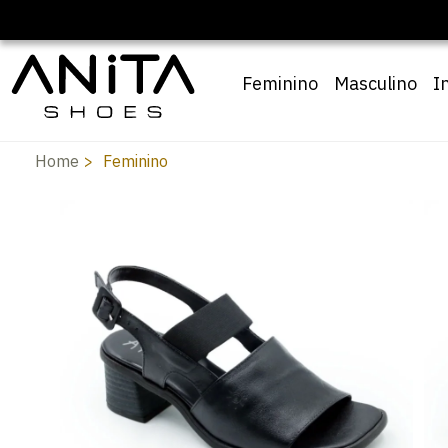
om cupom
Pai10
Feminino
Masculino
I
Home
Feminino