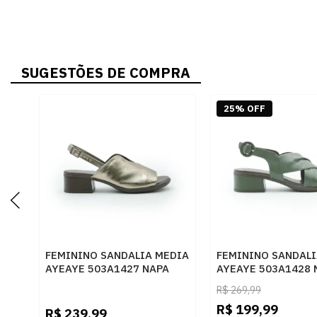
SUGESTÕES DE COMPRA
25% OFF
FEMININO SANDALIA MEDIA
FEMININO SANDALI
AYEAYE 503A1427 NAPA
AYEAYE 503A1428 
CRISTAL PRATA VELHO
COMFORT MENTA
R$
269,99
R$
199,99
R$
239,99