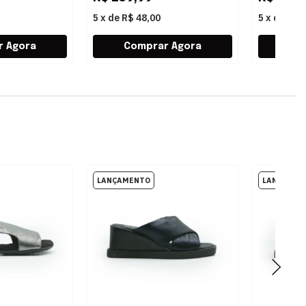
5
x
de
R$ 48,00
5
x
de
R$ 