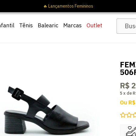
nfantil
Tênis
Balearic
Marcas
Outlet
FEM
506
R$ 
5
x
de
R
Ou
R$