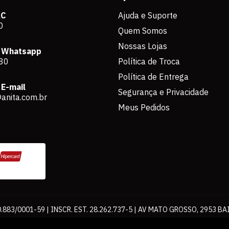
AC
Ajuda e Suporte
0
Quem Somos
Nossas Lojas
 Whatsapp
80
Política de Troca
Política de Entrega
E-mail
Segurança e Privacidade
anita.com.br
Meus Pedidos
883/0001-59 | INSCR. EST. 28.262.737-5 | AV MATO GROSSO, 2953 BA
os de pagamento expostos aqui são válidos apenas para compras via int