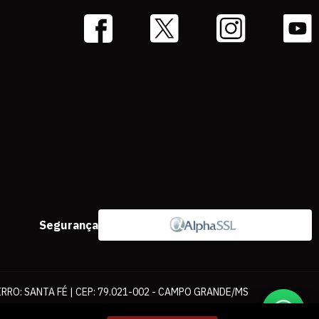
Segurança
IRRO: SANTA FÉ | CEP: 79.021-002 - CAMPO GRANDE/MS
ernet. As fotos, textos e layout aqui veiculados são de propriedade da