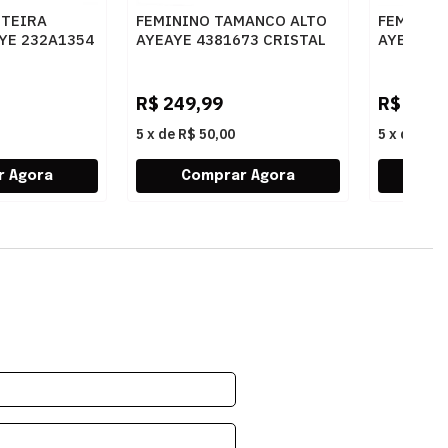
STEIRA
FEMININO TAMANCO ALTO
FEMININ
YE 232A1354
AYEAYE 4381673 CRISTAL
AYEAYE 
BONO
PRETO
BLUSH
R$
249,99
R$
249,
5
x
de
R$ 50,00
5
x
de
R$ 