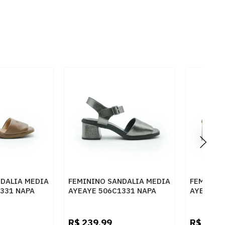
DALIA MEDIA
FEMININO SANDALIA MEDIA
FEMININ
331 NAPA
AYEAYE 506C1331 NAPA
AYEAYE 5
EL
CRISTAL CARBONO
CACAU
R$
239,99
R$
239,