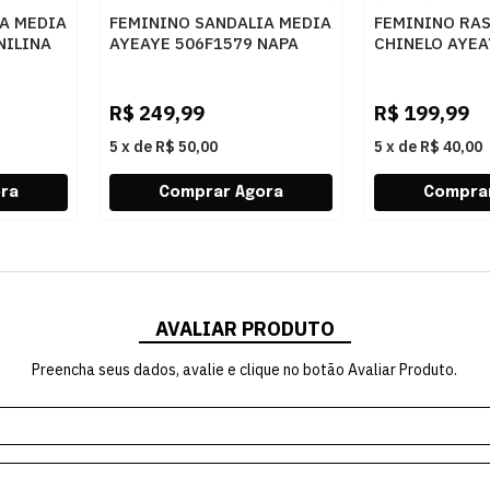
A MEDIA
FEMININO SANDALIA MEDIA
FEMININO RA
NILINA
AYEAYE 506F1579 NAPA
CHINELO AYEA
PRETO
CRISTAL CAR
R$
249,99
R$
199,99
5
x
de
R$ 50,00
5
x
de
R$ 40,00
AVALIAR PRODUTO
Preencha seus dados, avalie e clique no botão Avaliar Produto.