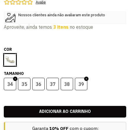
Avalie
Nossos clientes ainda não avaliaram este produto
Aproveite, ainda temos
3 itens
no estoque
COR
TAMANHO
34
35
36
37
38
39
Garanta
10% OFF
com o cupom: