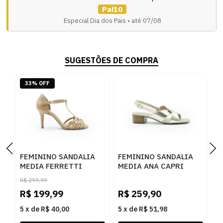
Pai10
Especial Dia dos Pais • até 07/08
SUGESTÕES DE COMPRA
33% OFF
FEMININO SANDALIA
FEMININO SANDALIA
F
MEDIA FERRETTI
MEDIA ANA CAPRI
M
701501947 NAPA SEDA
C3048900220013
C
R$
299,99
MOCHA
OURO LIGHT
C
R$
199,99
R$
259,90
R
5
x
de
R$ 40,00
5
x
de
R$ 51,98
5