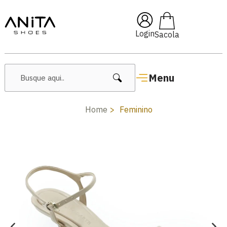
🔖 10% OFF com cupom
Pai10
Login
Menu
Home
Feminino