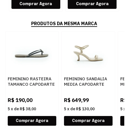
PRODUTOS DA MESMA MARCA
FEMININO RASTEIRA
FEMININO SANDALIA
FE
TAMANCO CAPODARTE
MEDIA CAPODARTE
ME
4010630 PRETO BEGE
4019333 SEDA
401
R$
190,00
R$
649,99
R$
5
x
de
R$ 38,00
5
x
de
R$ 130,00
5
x