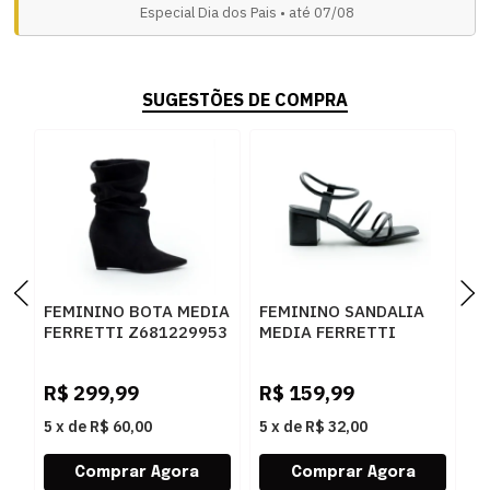
Especial Dia dos Pais • até 07/08
SUGESTÕES DE COMPRA
FEMININO BOTA MEDIA
FEMININO SANDALIA
F
FERRETTI Z681229953
MEDIA FERRETTI
M
SUEDE TOP PRETO
Z359628872 INTENSE
4
PRETO
R$
299,99
R$
159,99
R
5
x
de
R$ 60,00
5
x
de
R$ 32,00
5