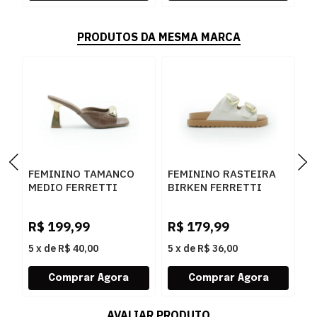
PRODUTOS DA MESMA MARCA
FEMININO TAMANCO
FEMININO RASTEIRA
F
MEDIO FERRETTI
BIRKEN FERRETTI
B
534011741 LUKE
Z661928908 2 OFF
F
CARAMELO
WHITE
N
R$
199,99
R$
179,99
R
L
5
x
de
R$ 40,00
5
x
de
R$ 36,00
5
AVALIAR PRODUTO