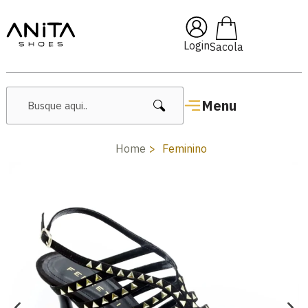
i10
🔥 Lançamentos Feminin
Login
Menu
Home
Feminino