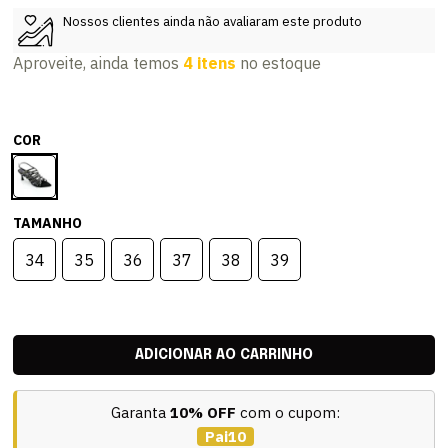
Nossos clientes ainda não avaliaram este produto
Aproveite, ainda temos
4 itens
no estoque
COR
TAMANHO
34
35
36
37
38
39
Garanta
10% OFF
com o cupom:
Pai10