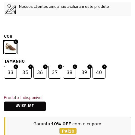
Nossos clientes ainda não avaliaram este produto
COR
TAMANHO
33
35
36
37
38
39
40
Produto Indisponível
AVISE-ME
Garanta
10% OFF
com o cupom:
Pai10