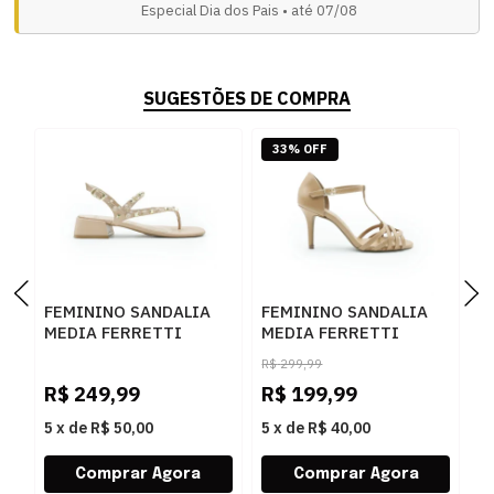
Especial Dia dos Pais • até 07/08
SUGESTÕES DE COMPRA
33% OFF
FEMININO SANDALIA
FEMININO SANDALIA
F
MEDIA FERRETTI
MEDIA FERRETTI
M
45422 MESTICO NEW
701501947 NAPA SEDA
2
R$
299,99
ANTIQUE NUDE
MOCHA
R$
249,99
R$
199,99
R
5
x
de
R$ 50,00
5
x
de
R$ 40,00
5