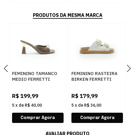
PRODUTOS DA MESMA MARCA
FEMININO TAMANCO
FEMININO RASTEIRA
F
MEDIO FERRETTI
BIRKEN FERRETTI
B
534011741 LUKE
Z661928908 2 OFF
F
CARAMELO
WHITE
N
R$
199,99
R$
179,99
R
L
5
x
de
R$ 40,00
5
x
de
R$ 36,00
5
AVALIAR PRODUTO