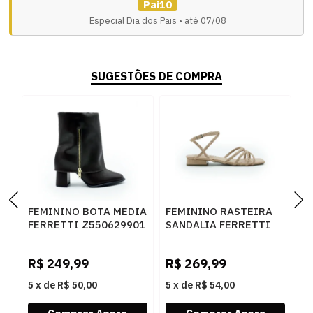
Pai10
Especial Dia dos Pais • até 07/08
SUGESTÕES DE COMPRA
FEMININO BOTA MEDIA
FEMININO RASTEIRA
F
FERRETTI Z550629901
SANDALIA FERRETTI
S
NAPA TOP CAFE
1057785 NAPA SOFT
1
NATURAL
A
R$
249,99
R$
269,99
R
5
x
de
R$ 50,00
5
x
de
R$ 54,00
5