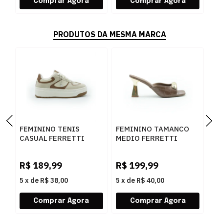
PRODUTOS DA MESMA MARCA
FEMININO TENIS
FEMININO TAMANCO
F
CASUAL FERRETTI
MEDIO FERRETTI
B
16544 ANGELICA
534011741 LUKE
Z
AREIA
CARAMELO
W
R$
189,99
R$
199,99
R
5
x
de
R$ 38,00
5
x
de
R$ 40,00
5