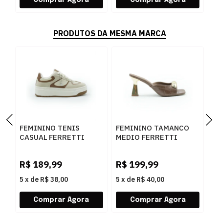
PRODUTOS DA MESMA MARCA
FEMININO TENIS
FEMININO TAMANCO
F
CASUAL FERRETTI
MEDIO FERRETTI
B
16544 ANGELICA
534011741 LUKE
Z
AREIA
CARAMELO
W
R$
189,99
R$
199,99
R
5
x
de
R$ 38,00
5
x
de
R$ 40,00
5