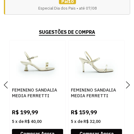
Pai10
Especial Dia dos Pais • até 07/08
SUGESTÕES DE COMPRA
FEMININO SANDALIA
FEMININO SANDALIA
F
MEDIA FERRETTI
MEDIA FERRETTI
M
532112729 PRIME
6797P19167 IRON
6
OURO
OURO
O
R$
199,99
R$
159,99
R
5
x
de
R$ 40,00
5
x
de
R$ 32,00
5