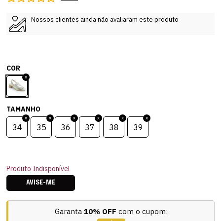
Nossos clientes ainda não avaliaram este produto
COR
TAMANHO
34
35
36
37
38
39
Produto Indisponível
AVISE-ME
Garanta
10% OFF
com o cupom: