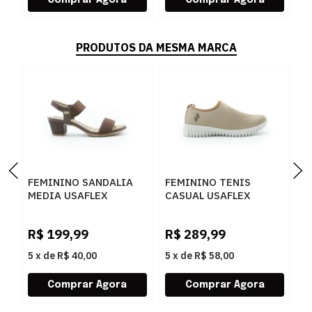
PRODUTOS DA MESMA MARCA
FEMININO SANDALIA
FEMININO TENIS
F
MEDIA USAFLEX
CASUAL USAFLEX
O
UD28005002 PINHAO
AE2208 CAMEL
U
R$
199,99
R$
289,99
R
5
x
de
R$ 40,00
5
x
de
R$ 58,00
5