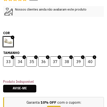
Nossos clientes ainda não avaliaram este produto
COR
TAMANHO
33
34
35
36
37
38
39
40
Produto Indisponível
AVISE-ME
Garanta
10% OFF
com o cupom: