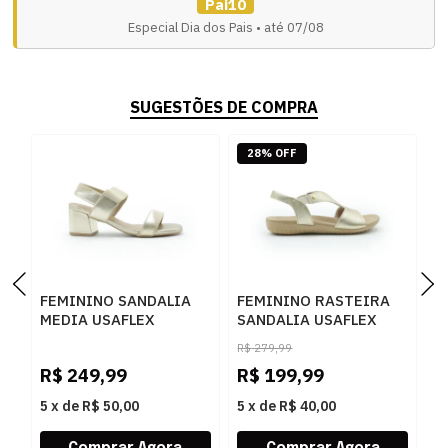
Pai10
Especial Dia dos Pais • até 07/08
SUGESTÕES DE COMPRA
28% OFF
FEMININO SANDALIA
FEMININO RASTEIRA
F
MEDIA USAFLEX
SANDALIA USAFLEX
M
UD090040006 OURO
R18083004 OURO
C
R$
279,99
LIGHT
LIGHT
O
R$
249,99
R$
199,99
R
5
x
de
R$ 50,00
5
x
de
R$ 40,00
5