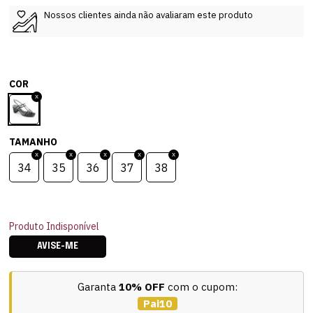
Nossos clientes ainda não avaliaram este produto
COR
TAMANHO
34
35
36
37
38
Produto Indisponível
AVISE-ME
Garanta
10% OFF
com o cupom:
Pai10