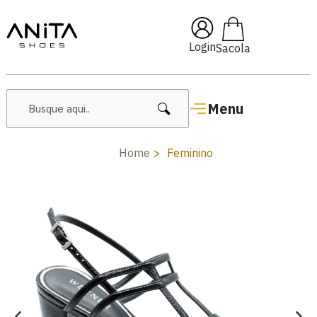
% OFF com cupom
Pai10
🔥 
Login
Menu
Home
Feminino