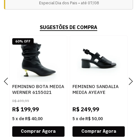
Especial Dia dos Pais • até 07/08
SUGESTÕES DE COMPRA
60% OFF
FEMININO BOTA MEDIA
FEMININO SANDALIA
F
WERNER 6155021
MEDIA AYEAYE
M
PRETO
506F1579 NAPA PRETO
Z
R$
499,99
P
R$
199,99
R$
249,99
R
5
x
de
R$ 40,00
5
x
de
R$ 50,00
5