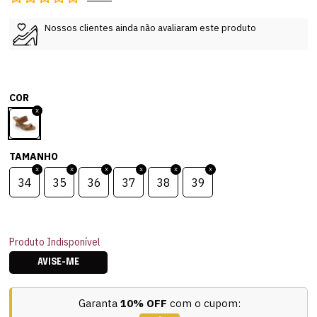
Nossos clientes ainda não avaliaram este produto
COR
TAMANHO
34
35
36
37
38
39
Produto Indisponível
AVISE-ME
Garanta
10% OFF
com o cupom: