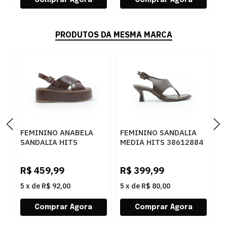
PRODUTOS DA MESMA MARCA
FEMININO ANABELA
FEMININO SANDALIA
F
SANDALIA HITS
MEDIA HITS 38612884
M
56412206 BULGARI
BULGARY CACAU
3
CASTANHO
T
R$
459,99
R$
399,99
R
5
x
de
R$ 92,00
5
x
de
R$ 80,00
5