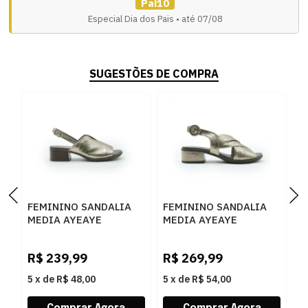
Pai10
Especial Dia dos Pais • até 07/08
SUGESTÕES DE COMPRA
FEMININO SANDALIA
FEMININO SANDALIA
F
MEDIA AYEAYE
MEDIA AYEAYE
S
503A1427 NAPA
503A1428 CRISTAL
5
CRISTAL PRATA VELHO
PRATA VELHO
C
R$
239,99
R$
269,99
R
5
x
de
R$ 48,00
5
x
de
R$ 54,00
5