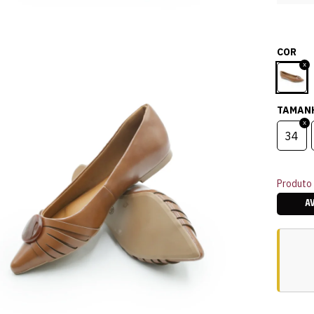
COR
TAMAN
34
Produto 
A