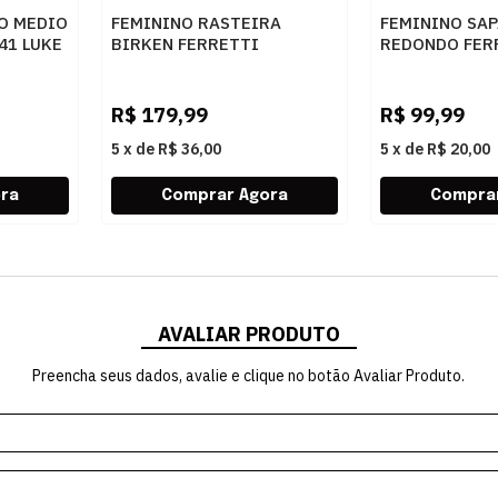
O MEDIO
FEMININO RASTEIRA
FEMININO SAP
41 LUKE
BIRKEN FERRETTI
REDONDO FERR
Z661928908 2 OFF WHITE
5313 NAPA C
LIGHT
R$
179,99
R$
99,99
5
x
de
R$ 36,00
5
x
de
R$ 20,00
AVALIAR PRODUTO
Preencha seus dados, avalie e clique no botão Avaliar Produto.