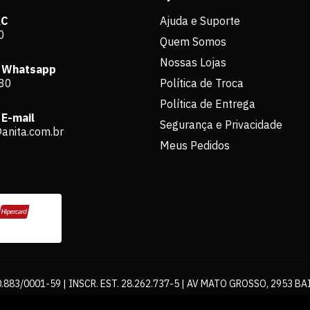
AC
Ajuda e Suporte
0
Quem Somos
Nossas Lojas
 Whatsapp
80
Política de Troca
Política de Entrega
E-mail
Segurança e Privacidade
anita.com.br
Meus Pedidos
883/0001-59 | INSCR. EST. 28.262.737-5 | AV MATO GROSSO, 2953 BA
os de pagamento expostos aqui são válidos apenas para compras via int