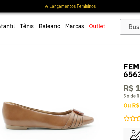
nfantil
Tênis
Balearic
Marcas
Outlet
FEM
656
R$ 
5
x
de
R
Ou
R$