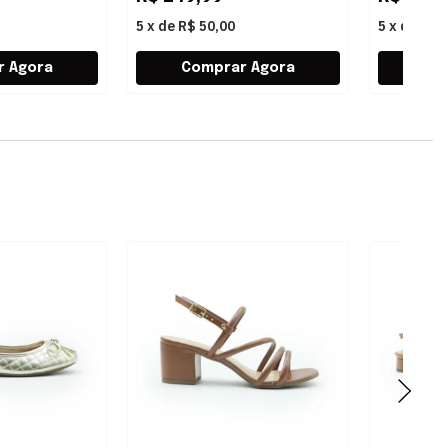
5
x
de
R$ 50,00
5
x
de
R$ 