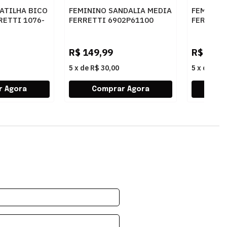
ATILHA BICO
FEMININO SANDALIA MEDIA
FEMININ
ETTI 1076-
FERRETTI 6902P61100
FERRETT
OMFORT OURO
INTENSE CARAMELO
AMBAR
R$
149,99
R$
229,
5
x
de
R$ 30,00
5
x
de
R$ 