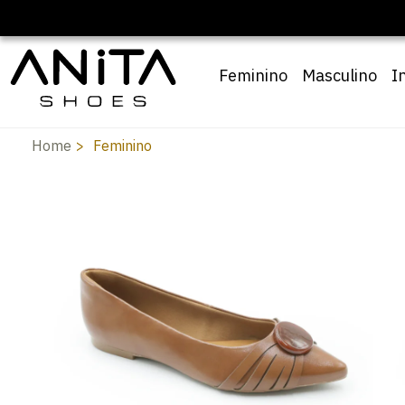
🔖 10% OFF com cupom
Pai10
Feminino
Masculino
I
Home
Feminino