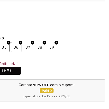
HO
35
36
37
38
39
Indisponível
VISE-ME
Garanta
10% OFF
com o cupom:
Pai10
Especial Dia dos Pais • até 07/08