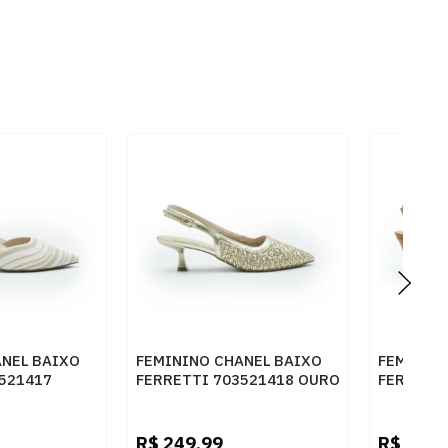
ANEL BAIXO
FEMININO CHANEL BAIXO
FEMININ
521417
FERRETTI 703521418 OURO
FERRETT
NILHA
SUEDE T
R$
249,99
R$
249,