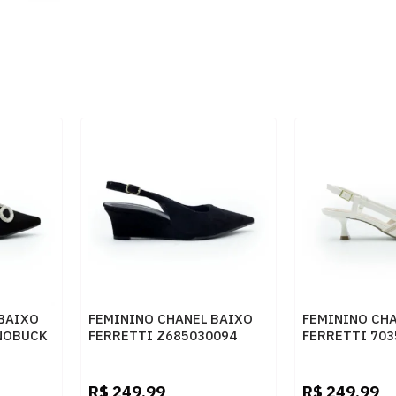
BAIXO
FEMININO CHANEL BAIXO
FEMININO CH
 NOBUCK
FERRETTI Z685030094
FERRETTI 703
SUEDE TOP PRETO
TOSCANA BAU
R$
249,99
R$
249,99