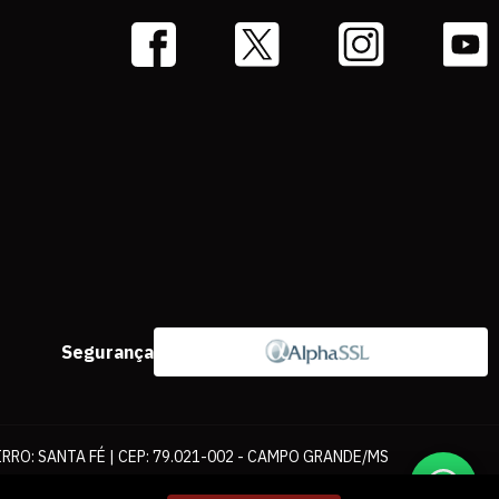
Segurança
IRRO: SANTA FÉ | CEP: 79.021-002 - CAMPO GRANDE/MS
ernet. As fotos, textos e layout aqui veiculados são de propriedade da