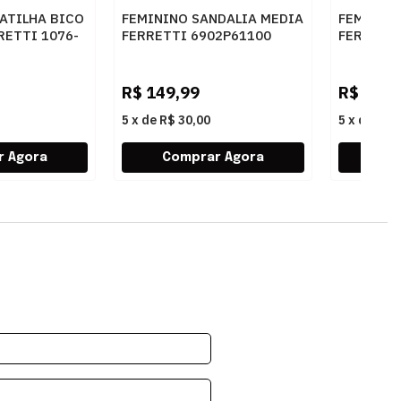
ATILHA BICO
FEMININO SANDALIA MEDIA
FEMININ
ETTI 1076-
FERRETTI 6902P61100
FERRETT
OMFORT OURO
INTENSE CARAMELO
AMBAR
R$
149,99
R$
229,
5
x
de
R$ 30,00
5
x
de
R$ 