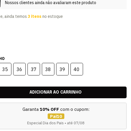
Nossos clientes ainda não avaliaram este produto
te, ainda temos
3 itens
no estoque
HO
35
36
37
38
39
40
Garanta
10% OFF
com o cupom:
Pai10
Especial Dia dos Pais • até 07/08