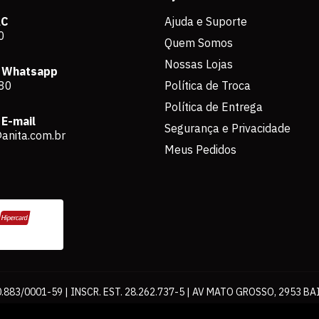
AC
Ajuda e Suporte
0
Quem Somos
Nossas Lojas
 Whatsapp
80
Política de Troca
Política de Entrega
E-mail
Segurança e Privacidade
anita.com.br
Meus Pedidos
883/0001-59 | INSCR. EST. 28.262.737-5 | AV MATO GROSSO, 2953 BA
os de pagamento expostos aqui são válidos apenas para compras via int