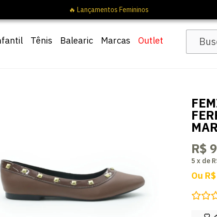
nfantil
Tênis
Balearic
Marcas
Outlet
FEM
FER
MA
R$ 9
5
x
de
R
Ou
R$