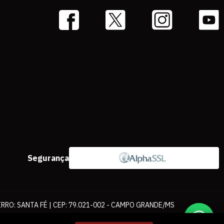
Segurança
IRRO: SANTA FÉ | CEP: 79.021-002 - CAMPO GRANDE/MS
ernet. As fotos, textos e layout aqui veiculados são de propriedade da