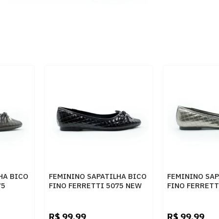
HA BICO
FEMININO SAPATILHA BICO
FEMININO SAP
75
FINO FERRETTI 5075 NEW
FINO FERRETT
METALIC PRETO
VELHO
R$
99,99
R$
99,99