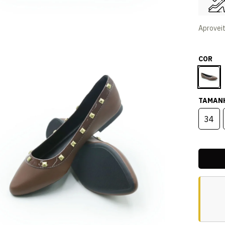
Aprovei
COR
TAMAN
34