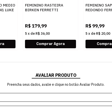
O MEDIO
FEMININO RASTEIRA
FEMININO SAP
41 LUKE
BIRKEN FERRETTI
REDONDO FERR
Z661928908 2 OFF WHITE
5313 NAPA C
LIGHT
R$
179,99
R$
99,99
5
x
de
R$ 36,00
5
x
de
R$ 20,00
AVALIAR PRODUTO
Preencha seus dados, avalie e clique no botão Avaliar Produto.