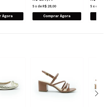
5
x
de
R$ 28,00
5
x
de
R$ 