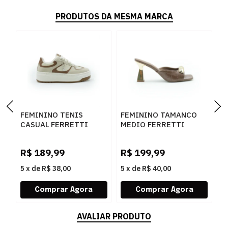
PRODUTOS DA MESMA MARCA
FEMININO TENIS
FEMININO TAMANCO
F
CASUAL FERRETTI
MEDIO FERRETTI
B
16544 ANGELICA
534011741 LUKE
Z
AREIA
CARAMELO
W
R$
189,99
R$
199,99
R
5
x
de
R$ 38,00
5
x
de
R$ 40,00
5
AVALIAR PRODUTO