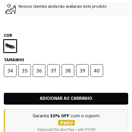
Nossos clientes ainda não avaliaram este produto
COR
TAMANHO
34
35
36
37
38
39
40
Garanta
10% OFF
com o cupom:
Pai10
Especial Dia dos Pais • até 07/08