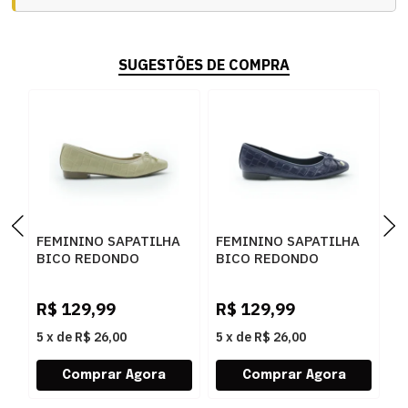
SUGESTÕES DE COMPRA
FEMININO SAPATILHA
FEMININO SAPATILHA
F
BICO REDONDO
BICO REDONDO
B
FERRETTI 21304752
FERRETTI 21304752
F
CROCO CHAMPAGNE
CROCO NAVY
N
R$
129,99
R$
129,99
R
L
5
x
de
R$ 26,00
5
x
de
R$ 26,00
5