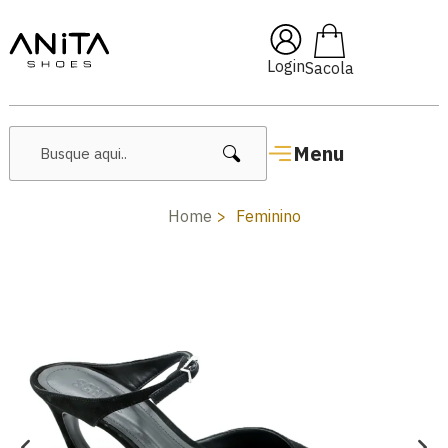
na
Primeira Compra!
🔥 Lanç
Login
Menu
Home
Feminino