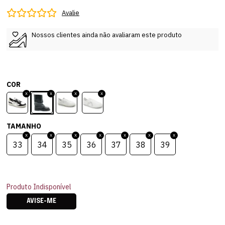
Avalie
Nossos clientes ainda não avaliaram este produto
COR
TAMANHO
33
34
35
36
37
38
39
Produto Indisponível
AVISE-ME