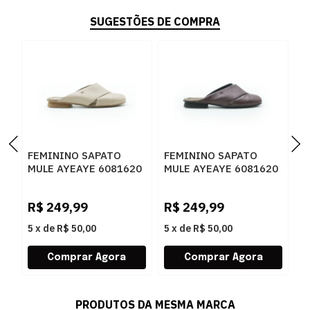
SUGESTÕES DE COMPRA
FEMININO SAPATO
FEMININO SAPATO
F
MULE AYEAYE 6081620
MULE AYEAYE 6081620
M
NP AMENDOA
NP MALBEC
Z
G
R$
249,99
R$
249,99
R
5
x
de
R$ 50,00
5
x
de
R$ 50,00
5
PRODUTOS DA MESMA MARCA