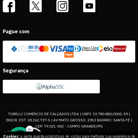
Pague com
Segurança
TOBELLI COMÉRCIO DE CALÇADOS LTDA | CNPJ: 33.780.883/0001-59 |
INSCR. EST. 28.262.737-5 | AV MATO GROSSO, 2953 BAIRRO: SANTA FÉ |
CEP: 79.021-002 - CAMPO GRANDE/MS
© Todos os direitos reservados. Eventuais promoções, descontos e prazos de
Cookies:
a gente guarda estatísticas de visitas para melhorar sua experiência de