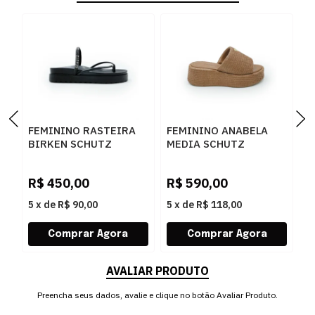
FEMININO RASTEIRA
FEMININO ANABELA
F
BIRKEN SCHUTZ
MEDIA SCHUTZ
S
S2073302160001
S2249000010002
S
BLACK/BLACK-JET-
BROWNIE
S
R$
450,00
R$
590,00
R
CRISTAL
5
x
de
R$ 90,00
5
x
de
R$ 118,00
5
AVALIAR PRODUTO
Preencha seus dados, avalie e clique no botão Avaliar Produto.