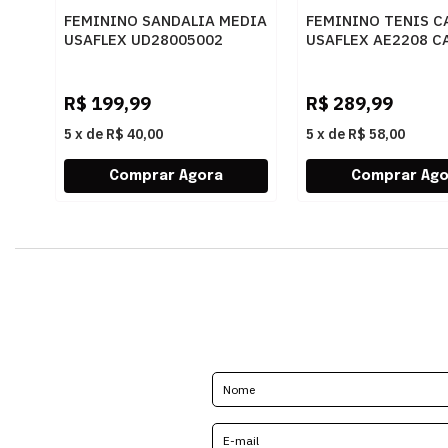
FEMININO SANDALIA MEDIA
FEMININO TENIS C
USAFLEX UD28005002
USAFLEX AE2208 C
PINHAO
R$
199,99
R$
289,99
5
x
de
R$ 40,00
5
x
de
R$ 58,00