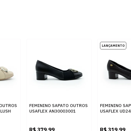
 OUTROS
FEMININO SAPATO OUTROS
FEMININO SA
BLUSH
USAFLEX AN30003001
USAFLEX UD24
PRETO
PRETO
R$
379,99
R$
319,99