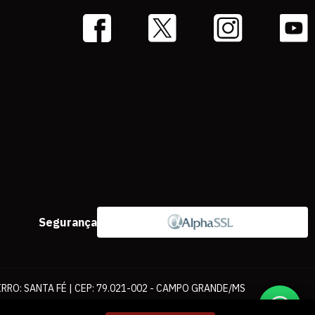
Segurança
IRRO: SANTA FÉ | CEP: 79.021-002 - CAMPO GRANDE/MS
ernet. As fotos, textos e layout aqui veiculados são de propriedade da