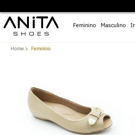
F com cupom
Pai10
Feminino
Masculino
I
Home
Feminino