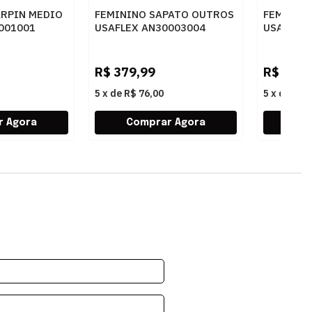
ARPIN MEDIO
FEMININO SAPATO OUTROS
FEMININ
001001
USAFLEX AN30003004
USAFLEX
BLUSH
PRETO
R$
379,99
R$
379,
5
x
de
R$ 76,00
5
x
de
R$ 