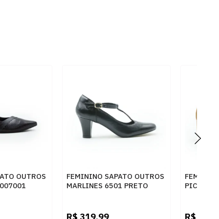
PATO OUTROS
FEMININO SAPATO OUTROS
FEMININ
007001
MARLINES 6501 PRETO
PICCADIL
MASCAVO
R$
319,99
R$
259,