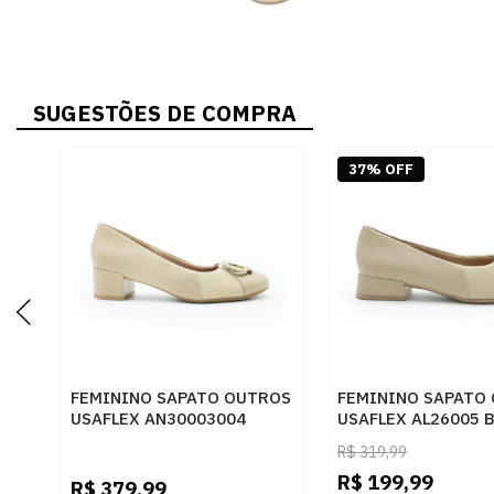
SUGESTÕES DE COMPRA
37% OFF
FEMININO SAPATO OUTROS
FEMININO SAPATO
USAFLEX AN30003004
USAFLEX AL26005 
BLUSH
R$
319,99
R$
199,99
R$
379,99