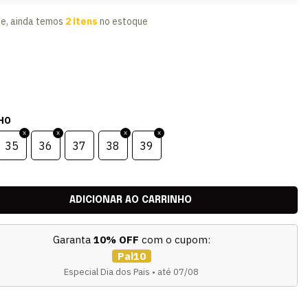
te, ainda temos
2 itens
no estoque
HO
35
36
37
38
39
Garanta
10% OFF
com o cupom:
Pai10
Especial Dia dos Pais • até 07/08