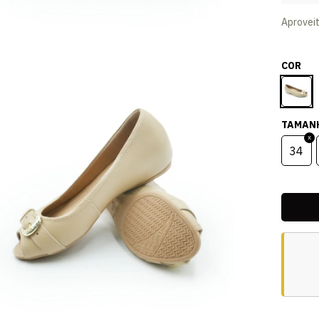
Aprovei
COR
TAMAN
34