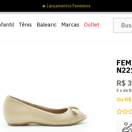
nfantil
Tênis
Balearic
Marcas
Outlet
FEM
N22
R$ 
5
x
de
R
Ou
R$