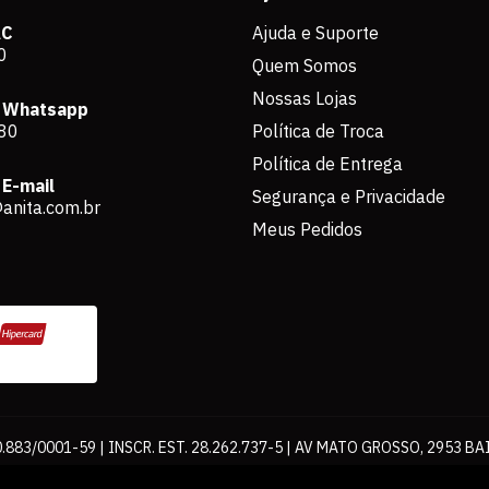
AC
Ajuda e Suporte
0
Quem Somos
Nossas Lojas
 Whatsapp
80
Política de Troca
Política de Entrega
E-mail
Segurança e Privacidade
anita.com.br
Meus Pedidos
883/0001-59 | INSCR. EST. 28.262.737-5 | AV MATO GROSSO, 2953 BA
os de pagamento expostos aqui são válidos apenas para compras via int