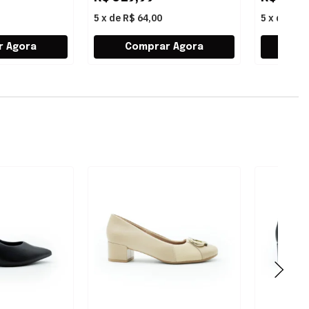
5
x
de
R$ 64,00
5
x
de
R$ 