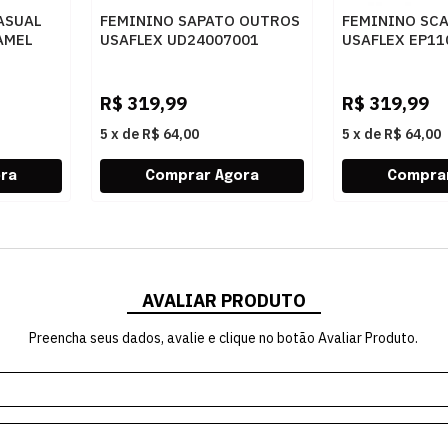
ASUAL
FEMININO SAPATO OUTROS
FEMININO SC
AMEL
USAFLEX UD24007001
USAFLEX EP11
PRETO
PRETO
R$
319,99
R$
319,99
5
x
de
R$ 64,00
5
x
de
R$ 64,00
AVALIAR PRODUTO
Preencha seus dados, avalie e clique no botão Avaliar Produto.