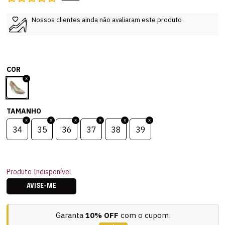
Nossos clientes ainda não avaliaram este produto
COR
TAMANHO
34
35
36
37
38
39
Produto Indisponível
AVISE-ME
Garanta
10% OFF
com o cupom: