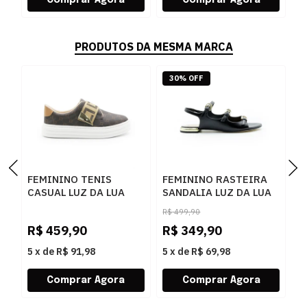
PRODUTOS DA MESMA MARCA
30% OFF
FEMININO TENIS
FEMININO RASTEIRA
S
CASUAL LUZ DA LUA
SANDALIA LUZ DA LUA
P
60230005 15
80270037 ATACAMA
R$
499,90
MONOGRAMA
PRETO
R$
459,90
R$
349,90
R
AMENDOA OURO
5
x
de
R$ 91,98
5
x
de
R$ 69,98
5