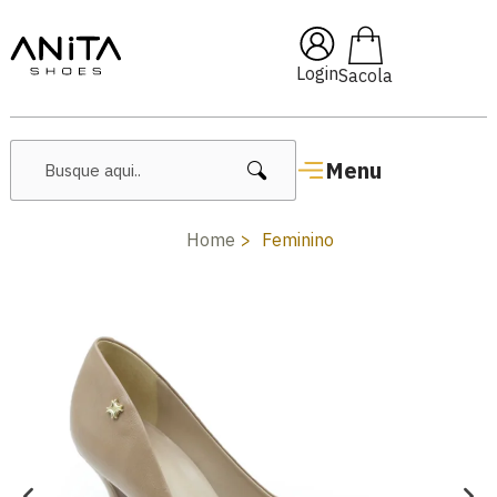
🔖 10% OFF com cupom
Pai10
Login
Menu
Home
Feminino