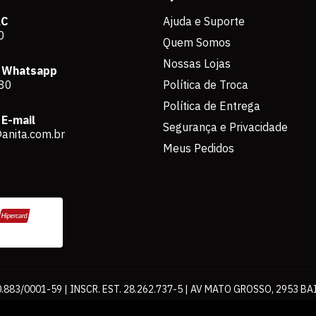
AC
Ajuda e Suporte
0
Quem Somos
Nossas Lojas
 Whatsapp
80
Política de Troca
Política de Entrega
E-mail
Segurança e Privacidade
anita.com.br
Meus Pedidos
883/0001-59 | INSCR. EST. 28.262.737-5 | AV MATO GROSSO, 2953 BA
os de pagamento expostos aqui são válidos apenas para compras via int