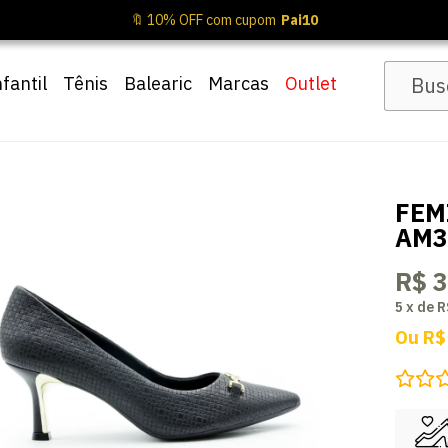
🔖 10% OFF com cupom
Pai10
nfantil
Tênis
Balearic
Marcas
Outlet
FEM
AM3
R$ 
5
x
de
R
Ou
R$