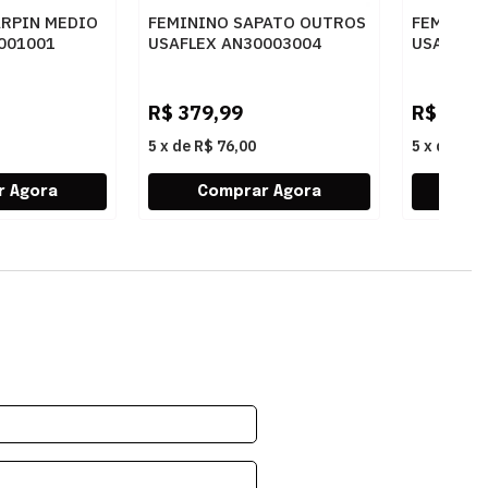
ARPIN MEDIO
FEMININO SAPATO OUTROS
FEMININ
001001
USAFLEX AN30003004
USAFLEX
BLUSH
PRETO
R$
379,99
R$
379,
5
x
de
R$ 76,00
5
x
de
R$ 