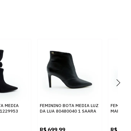
TA MEDIA
FEMININO BOTA MEDIA LUZ
FEMININO
81229953
DA LUA 80480040 1 SAARA
MARTE 2
RETO
PRETO
R$
699,99
R$
299,