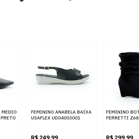
N MEDIO
FEMININO ANABELA BAIXA
FEMININO BO
 PRETO
USAFLEX UD04003001
FERRETTI Z6
PRETO
SUEDE TOP P
R$
249,99
R$
299,99