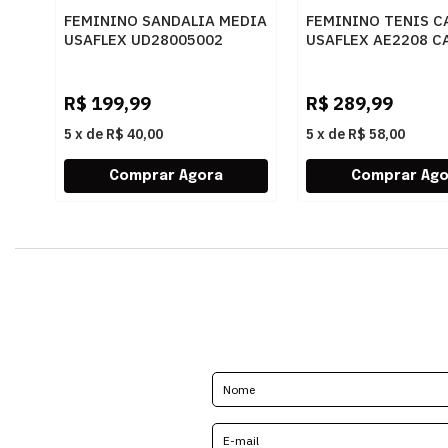
FEMININO SANDALIA MEDIA
FEMININO TENIS C
USAFLEX UD28005002
USAFLEX AE2208 C
PINHAO
R$
199,99
R$
289,99
5
x
de
R$ 40,00
5
x
de
R$ 58,00