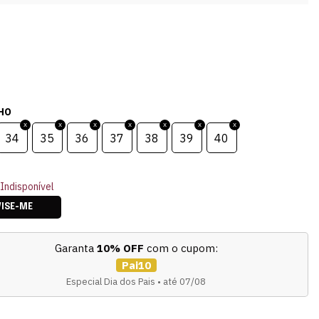
HO
34
35
36
37
38
39
40
Indisponível
VISE-ME
Garanta
10% OFF
com o cupom:
Pai10
Especial Dia dos Pais • até 07/08