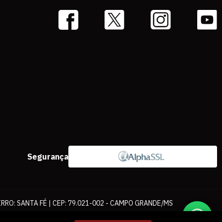
Segurança
IRRO: SANTA FÉ | CEP: 79.021-002 - CAMPO GRANDE/MS
ernet. As fotos, textos e layout aqui veiculados são de propriedade da