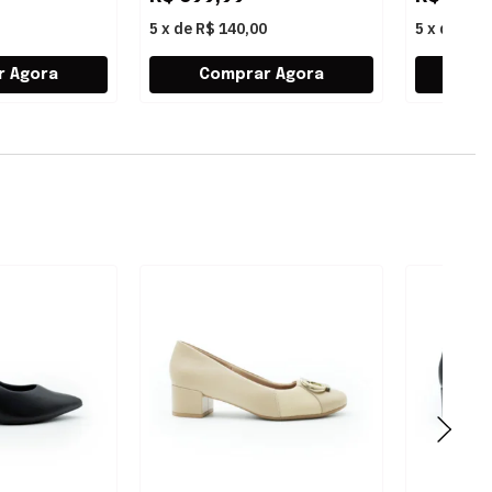
5
x
de
R$ 140,00
5
x
de
R$ 