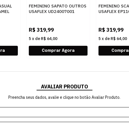
ASUAL
FEMININO SAPATO OUTROS
FEMININO SC
AMEL
USAFLEX UD24007001
USAFLEX EP11
PRETO
PRETO
R$
319,99
R$
319,99
5
x
de
R$ 64,00
5
x
de
R$ 64,00
AVALIAR PRODUTO
Preencha seus dados, avalie e clique no botão Avaliar Produto.