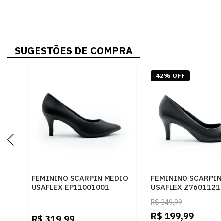
SUGESTÕES DE COMPRA
42% OFF
FEMININO SCARPIN MEDIO
FEMININO SCARPI
USAFLEX EP11001001
USAFLEX Z7601121
PRETO
R$
349,99
R$
199,99
R$
319,99