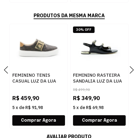
PRODUTOS DA MESMA MARCA
30% OFF
FEMININO TENIS
FEMININO RASTEIRA
F
CASUAL LUZ DA LUA
SANDALIA LUZ DA LUA
A
60230005 15
80270037 ATACAMA
5
R$
499,90
MONOGRAMA
PRETO
P
R$
459,90
R$
349,90
R
AMENDOA OURO
5
x
de
R$ 91,98
5
x
de
R$ 69,98
5
AVALIAR PRODUTO