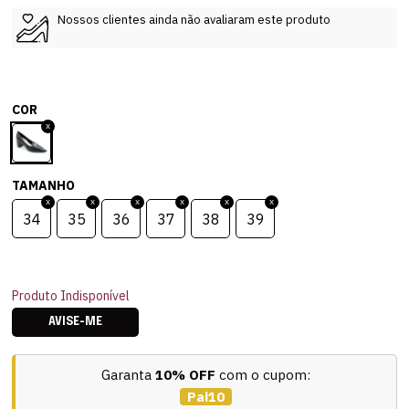
Nossos clientes ainda não avaliaram este produto
COR
TAMANHO
34
35
36
37
38
39
Produto Indisponível
AVISE-ME
Garanta
10% OFF
com o cupom:
Pai10