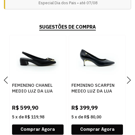
Especial Dia dos Pais • até 07/08
SUGESTÕES DE COMPRA
FEMININO CHANEL
FEMININO SCARPIN
F
MEDIO LUZ DA LUA
MEDIO LUZ DA LUA
A
81080002 SAARA
58060700 3 SAARA
5
PRETO CERVO PRETO
PRETO
P
R$
599,90
R$
399,99
R
5
x
de
R$ 119,98
5
x
de
R$ 80,00
5