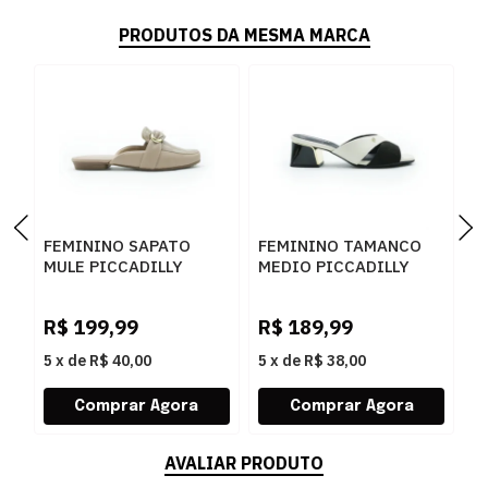
PRODUTOS DA MESMA MARCA
FEMININO SAPATO
FEMININO TAMANCO
F
MULE PICCADILLY
MEDIO PICCADILLY
M
250278 3 FENDI
543095 1 PRETO
4
R$
199,99
R$
189,99
R
5
x
de
R$ 40,00
5
x
de
R$ 38,00
5
AVALIAR PRODUTO