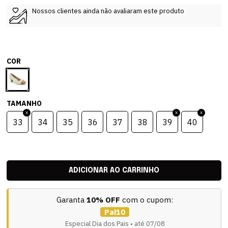
Nossos clientes ainda não avaliaram este produto
COR
TAMANHO
33
34
35
36
37
38
39
40
Garanta
10% OFF
com o cupom:
Pai10
Especial Dia dos Pais • até 07/08