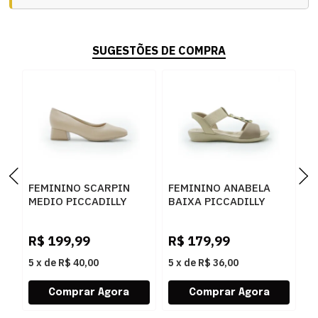
SUGESTÕES DE COMPRA
FEMININO SCARPIN
FEMININO ANABELA
F
MEDIO PICCADILLY
BAIXA PICCADILLY
B
160055 139 LUX NUDE
500417 1 BRULE
3
R$
199,99
R$
179,99
R
5
x
de
R$ 40,00
5
x
de
R$ 36,00
5