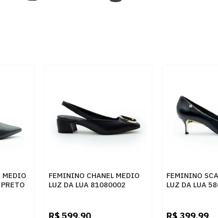
N MEDIO
FEMININO CHANEL MEDIO
FEMININO SC
 PRETO
LUZ DA LUA 81080002
LUZ DA LUA 58
SAARA PRETO CERVO
SAARA PRETO
PRETO
R$
599,90
R$
399,99