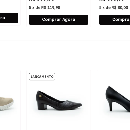
5
x
de
R$ 119,98
5
x
de
R$ 80,00