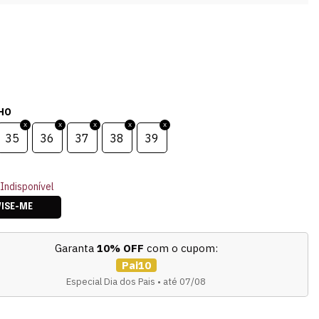
HO
35
36
37
38
39
Indisponível
VISE-ME
Garanta
10% OFF
com o cupom:
Pai10
Especial Dia dos Pais • até 07/08