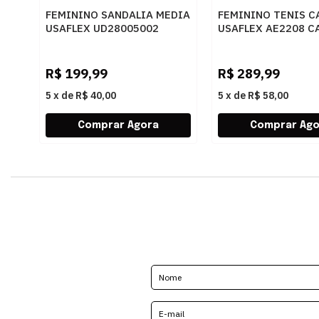
FEMININO SANDALIA MEDIA
FEMININO TENIS C
USAFLEX UD28005002
USAFLEX AE2208 C
PINHAO
R$
199,99
R$
289,99
5
x
de
R$ 40,00
5
x
de
R$ 58,00