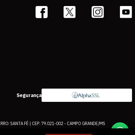
Segurança
IRRO: SANTA FÉ | CEP: 79.021-002 - CAMPO GRANDE/MS
ernet. As fotos, textos e layout aqui veiculados são de propriedade da