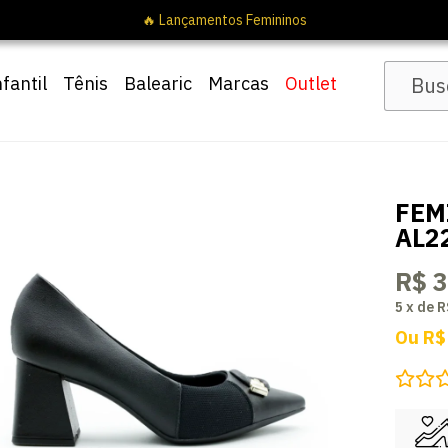
nfantil
Tênis
Balearic
Marcas
Outlet
FEM
AL2
R$ 
5
x
de
R
Ou
R$