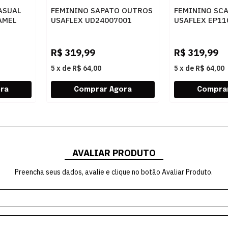
ASUAL
FEMININO SAPATO OUTROS
FEMININO SC
AMEL
USAFLEX UD24007001
USAFLEX EP11
PRETO
PRETO
R$
319,99
R$
319,99
5
x
de
R$ 64,00
5
x
de
R$ 64,00
AVALIAR PRODUTO
Preencha seus dados, avalie e clique no botão Avaliar Produto.