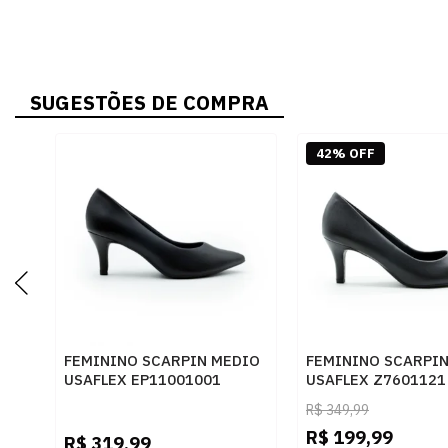
SUGESTÕES DE COMPRA
42% OFF
FEMININO SCARPIN MEDIO
FEMININO SCARPI
USAFLEX EP11001001
USAFLEX Z7601121
PRETO
R$
349,99
R$
199,99
R$
319,99