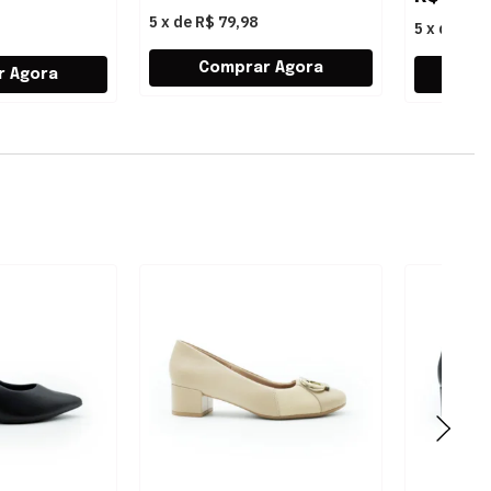
5
x
de
R$ 79,98
5
x
de
R$ 