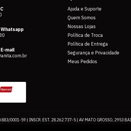
AC
Ajuda e Suporte
0
Quem Somos
Nossas Lojas
 Whatsapp
80
Política de Troca
Política de Entrega
E-mail
Segurança e Privacidade
anita.com.br
Meus Pedidos
883/0001-59 | INSCR. EST. 28.262.737-5 | AV MATO GROSSO, 2953 BA
os de pagamento expostos aqui são válidos apenas para compras via int