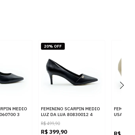
20% OFF
ARPIN MEDIO
FEMININO SCARPIN MEDIO
FEMININ
060700 3
LUZ DA LUA 80830012 4
USAFLEX 
PRETO
R$
499,90
R$
399,90
R$
349,