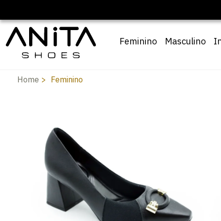
🔖 10% OFF com cupom
Pai10
Feminino
Masculino
I
Home
Feminino