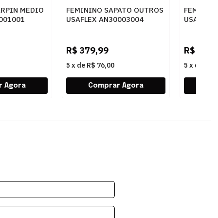
ARPIN MEDIO
FEMININO SAPATO OUTROS
FEMININ
001001
USAFLEX AN30003004
USAFLEX
BLUSH
PRETO
R$
379,99
R$
379,
5
x
de
R$ 76,00
5
x
de
R$ 