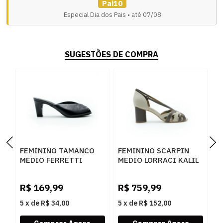
Pai10
Especial Dia dos Pais • até 07/08
SUGESTÕES DE COMPRA
FEMININO TAMANCO
FEMININO SCARPIN
F
MEDIO FERRETTI
MEDIO LORRACI KALIL
S
7126A 21088 INTENSE
8514 MESTICO
P
PRETO
CHOCOLATE
R$
169,99
R$
759,99
R
5
x
de
R$ 34,00
5
x
de
R$ 152,00
5