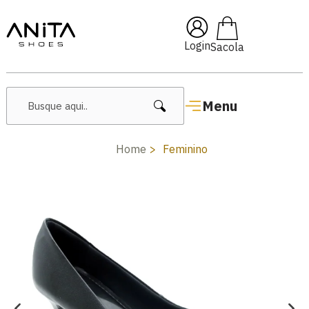
🔖 10% OFF com cupom
Pai10
Login
Menu
Home
Feminino