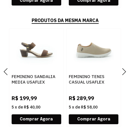
PRODUTOS DA MESMA MARCA
FEMININO SANDALIA
FEMININO TENIS
F
MEDIA USAFLEX
CASUAL USAFLEX
O
UD28005002 PINHAO
AE2208 CAMEL
U
R$
199,99
R$
289,99
R
5
x
de
R$ 40,00
5
x
de
R$ 58,00
5