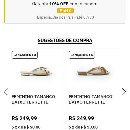
Garanta
10% OFF
com o cupom:
Pai10
Especial Dia dos Pais • até 07/08
SUGESTÕES DE COMPRA
FEMININO TAMANCO
FEMININO TAMANCO
F
BAIXO FERRETTI
BAIXO FERRETTI
B
1300136 IPANEMA
1300136 MADRI
2
CHAMPAGNE
CAPUCCINO
C
R$
249,99
R$
249,99
R
5
x
de
R$ 50,00
5
x
de
R$ 50,00
5