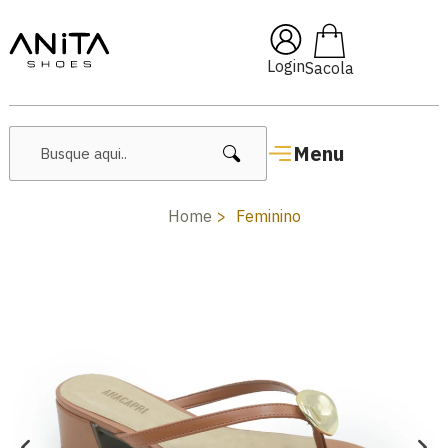
🔖 10% OFF com cupom
Pai10
Login
Menu
Home
Feminino