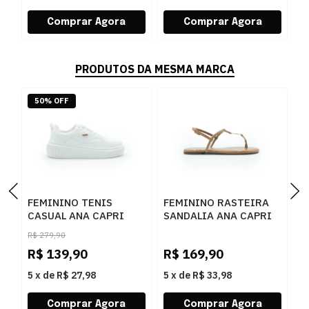
PRODUTOS DA MESMA MARCA
50% OFF
FEMININO TENIS
FEMININO RASTEIRA
F
CASUAL ANA CAPRI
SANDALIA ANA CAPRI
C
C3072300010001
C3029400030025
C
R$
279,90
BRANCO
AMBAR
C
R$
139,90
R$
169,90
R
5
x
de
R$ 27,98
5
x
de
R$ 33,98
5