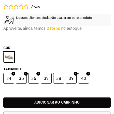
Avalie
Nossos clientes ainda não avaliaram este produto
Aproveite, ainda temos
2 itens
no estoque
COR
TAMANHO
34
35
36
37
38
39
40