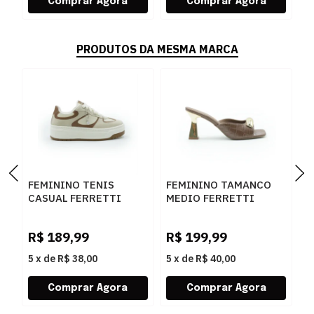
PRODUTOS DA MESMA MARCA
FEMININO TENIS
FEMININO TAMANCO
F
CASUAL FERRETTI
MEDIO FERRETTI
B
16544 ANGELICA
534011741 LUKE
Z
AREIA
CARAMELO
W
R$
189,99
R$
199,99
R
5
x
de
R$ 38,00
5
x
de
R$ 40,00
5