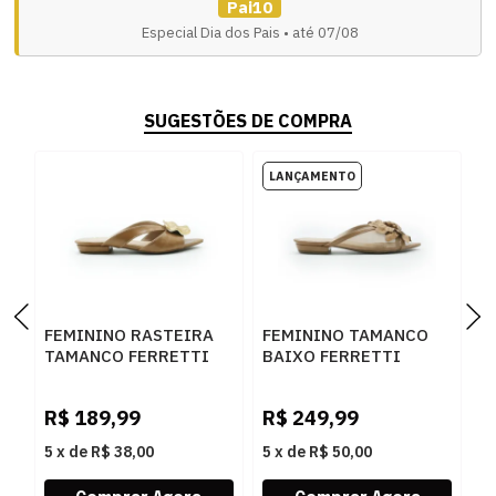
Pai10
Especial Dia dos Pais • até 07/08
SUGESTÕES DE COMPRA
FEMININO RASTEIRA
FEMININO TAMANCO
F
TAMANCO FERRETTI
BAIXO FERRETTI
M
1300132 MADRI
1300136 MADRI
8
CAPUCCINO
CAPUCCINO
R$
189,99
R$
249,99
R
5
x
de
R$ 38,00
5
x
de
R$ 50,00
5