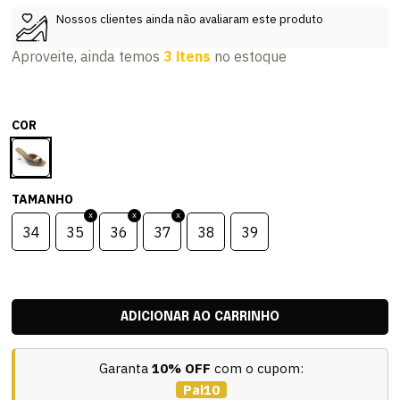
Nossos clientes ainda não avaliaram este produto
Aproveite, ainda temos
3 itens
no estoque
COR
TAMANHO
34
35
36
37
38
39
Garanta
10% OFF
com o cupom:
Pai10