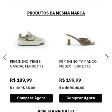
PRODUTOS DA MESMA MARCA
FEMININO TENIS
FEMININO TAMANCO
F
CASUAL FERRETTI
MEDIO FERRETTI
B
16544 ANGELICA
534011741 LUKE
Z
AREIA
CARAMELO
W
R$
189,99
R$
199,99
R
5
x
de
R$ 38,00
5
x
de
R$ 40,00
5
AVALIAR PRODUTO