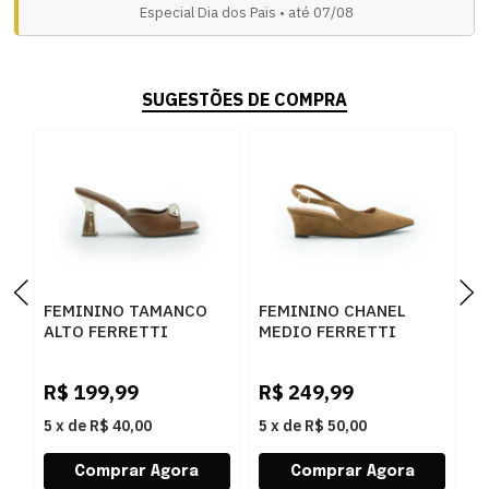
Especial Dia dos Pais • até 07/08
SUGESTÕES DE COMPRA
FEMININO TAMANCO
FEMININO CHANEL
F
ALTO FERRETTI
MEDIO FERRETTI
M
534011741 INTENSE
Z685030094 SUEDE
7
CARAMELO
TOP CARAMELO
P
R$
199,99
R$
249,99
R
5
x
de
R$ 40,00
5
x
de
R$ 50,00
5