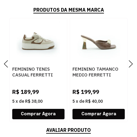
PRODUTOS DA MESMA MARCA
FEMININO TENIS
FEMININO TAMANCO
F
CASUAL FERRETTI
MEDIO FERRETTI
B
16544 ANGELICA
534011741 LUKE
Z
AREIA
CARAMELO
W
R$
189,99
R$
199,99
R
5
x
de
R$ 38,00
5
x
de
R$ 40,00
5
AVALIAR PRODUTO