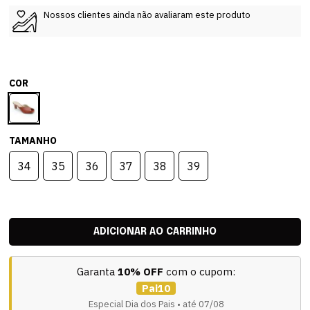
Nossos clientes ainda não avaliaram este produto
COR
TAMANHO
34
35
36
37
38
39
Garanta
10% OFF
com o cupom:
Pai10
Especial Dia dos Pais • até 07/08