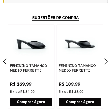
SUGESTÕES DE COMPRA
FEMININO TAMANCO
FEMININO TAMANCO
F
MEDIO FERRETTI
MEDIO FERRETTI
M
7126A 21088 INTENSE
535112021 INTENSE
5
PRETO
PRETO
L
R$
169,99
R$
189,99
R
5
x
de
R$ 34,00
5
x
de
R$ 38,00
5