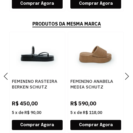
PRODUTOS DA MESMA MARCA
FEMININO RASTEIRA
FEMININO ANABELA
F
BIRKEN SCHUTZ
MEDIA SCHUTZ
S
S2073302160001
S2249000010002
S
BLACK/BLACK-JET-
BROWNIE
S
R$
450,00
R$
590,00
R
CRISTAL
5
x
de
R$ 90,00
5
x
de
R$ 118,00
5