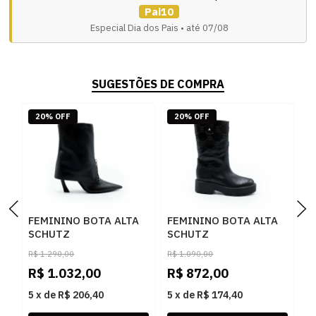
Pai10
Especial Dia dos Pais • até 07/08
SUGESTÕES DE COMPRA
20% OFF
20% OFF
FEMININO BOTA ALTA
FEMININO BOTA ALTA
F
SCHUTZ
SCHUTZ
S
S2211900290001
S2233100390001
S
R$
1.290,00
R$
1.090,00
R
BLACK
BLACK
B
R$
1.032,00
R$
872,00
R
5
x
de
R$ 206,40
5
x
de
R$ 174,40
5