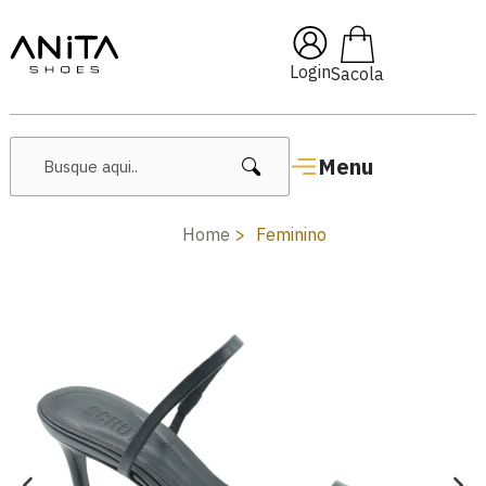
F com cupom
Pai10
🔥 Lanç
Login
Menu
Home
Feminino